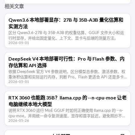
相关文章
Qwen3.6 本地部署显存：27B 与 35B-A3B 量化估算和
实测方法
区分 Qwen3.6-27B 与 35B-A3B 的权重估算、GGUF 文件大小和运
行时显存，并给出固定量化、上下文、显卡与后端的测量方法。
2026-05-01
DeepSeek V4 本地部署可行性：Pro 与 Flash 参数、内
存估算和 API 选择
依据 DeepSeek 官方 V4 参数说明，区分模型总参数、激活参数、权
重体积估算和实际运行内存，判断 Pro、Flash 更适合 API 还是多卡
2026-05-01
部署。
RTX 3060 也能跑 35B？llama.cpp 的 --n-cpu-moe 让老
电脑继续本地大模型
说明 RTX 3060 运行 MoE GGUF 时如何正确使用 llama.cpp 的 --n-
cpu-moe，并用统一命令复测速度、显存和首字延迟，避免照抄不可
2026-05-26
比的跑分。