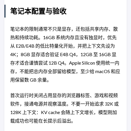
笔记本配置与验收
笔记本的限制通常不只是显存，还包括共享内存、散
热和持续功耗。16GB 系统内存且没有独显时，优先
从 E2B/E4B 的低比特量化开始，并把上下文先设为
4K；8GB 显存适合验证 E4B Q4，12GB 至 16GB 显
存才适合谨慎尝试 12B Q4。Apple Silicon 使用统一内
存，不能把总内存全部留给模型，至少给 macOS 和应
用保留数 GB 余量。
首次运行时关闭占用显存的浏览器标签、游戏和视频
软件，接通电源并观察温度。不要一开始追求 32K 或
128K 上下文：KV cache 会随上下文增长，模型刚加
载成功也可能在长提示后溢出。