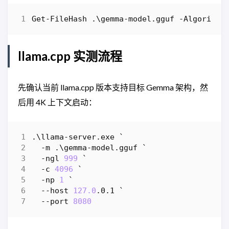
Get-FileHash
.\
gemma-model
.
gguf
-Algorithm
llama.cpp 实测流程
先确认当前 llama.cpp 版本支持目标 Gemma 架构，然
后用 4K 上下文启动：
.\
llama-server
.
exe
`
-m
.\
gemma-model
.
gguf
`
-ngl
999
`
-c
4096
`
-np
1
`
-
-host
127.0
.
0
.
1
`
-
-port
8080