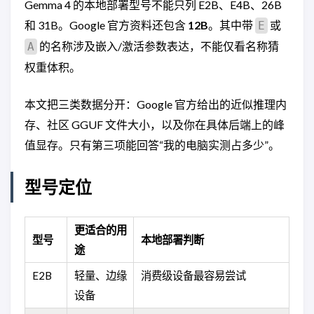
Gemma 4 的本地部署型号不能只列 E2B、E4B、26B
和 31B。Google 官方资料还包含
12B
。其中带
或
E
的名称涉及嵌入/激活参数表达，不能仅看名称猜
A
权重体积。
本文把三类数据分开：Google 官方给出的近似推理内
存、社区 GGUF 文件大小，以及你在具体后端上的峰
值显存。只有第三项能回答“我的电脑实测占多少”。
型号定位
更适合的用
型号
本地部署判断
途
E2B
轻量、边缘
消费级设备最容易尝试
设备