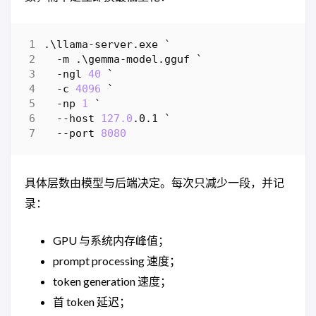
.\
llama-server
.
exe
`
-m
.\
gemma-model
.
gguf
`
-ngl
40
`
-c
4096
`
-np
1
`
-
-host
127.0
.
0
.
1
`
-
-port
8080
具体层数由模型与后端决定。每次只减少一段，并记
录：
GPU 与系统内存峰值；
prompt processing 速度；
token generation 速度；
首 token 延迟；