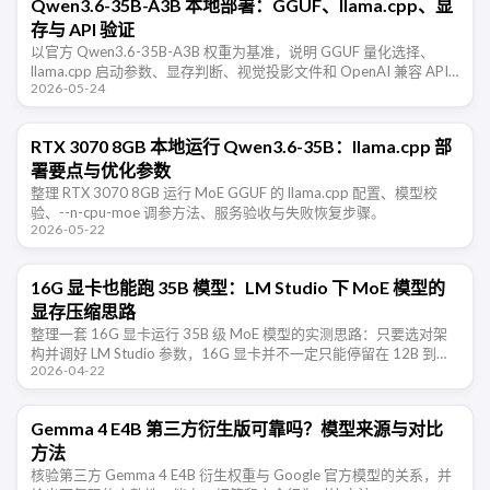
Qwen3.6-35B-A3B 本地部署：GGUF、llama.cpp、显
存与 API 验证
以官方 Qwen3.6-35B-A3B 权重为基准，说明 GGUF 量化选择、
llama.cpp 启动参数、显存判断、视觉投影文件和 OpenAI 兼容 API
2026-05-24
的验证步骤。
RTX 3070 8GB 本地运行 Qwen3.6-35B：llama.cpp 部
署要点与优化参数
整理 RTX 3070 8GB 运行 MoE GGUF 的 llama.cpp 配置、模型校
验、--n-cpu-moe 调参方法、服务验收与失败恢复步骤。
2026-05-22
16G 显卡也能跑 35B 模型：LM Studio 下 MoE 模型的
显存压缩思路
整理一套 16G 显卡运行 35B 级 MoE 模型的实测思路：只要选对架
构并调好 LM Studio 参数，16G 显卡并不一定只能停留在 12B 到
2026-04-22
14B 模型。
Gemma 4 E4B 第三方衍生版可靠吗？模型来源与对比
方法
核验第三方 Gemma 4 E4B 衍生权重与 Google 官方模型的关系，并