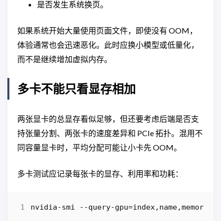
是否发生系统换页。
如果系统开始大量使用页面文件，即使没有 OOM，
体验通常也会迅速恶化。此时应换小模型或低量化，
而不是继续增加虚拟内存。
多卡不能只看显存相加
两张显卡的总显存看似足够，但还要考虑后端是否支
持张量分割、两张卡的速度差异和 PCIe 拓扑。混用不
同容量显卡时，平均分配可能让小卡先 OOM。
多卡测试应记录每张卡的显存、利用率和功耗：
nvidia-smi
-
-query-gpu
=
index
,
name
,
memory
.
t