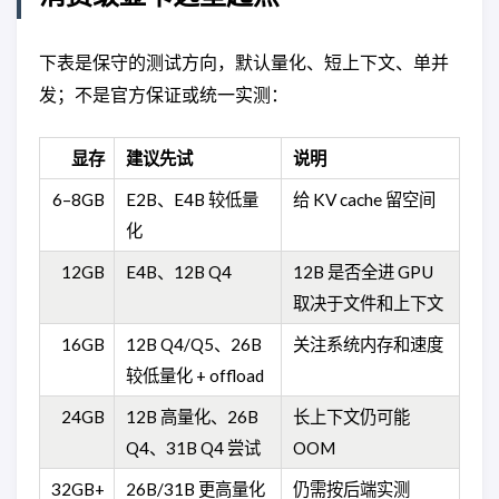
下表是保守的测试方向，默认量化、短上下文、单并
发；不是官方保证或统一实测：
显存
建议先试
说明
6–8GB
E2B、E4B 较低量
给 KV cache 留空间
化
12GB
E4B、12B Q4
12B 是否全进 GPU
取决于文件和上下文
16GB
12B Q4/Q5、26B
关注系统内存和速度
较低量化 + offload
24GB
12B 高量化、26B
长上下文仍可能
Q4、31B Q4 尝试
OOM
32GB+
26B/31B 更高量化
仍需按后端实测