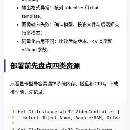
输出格式异常：核对 tokenizer 和 chat
template；
图像输入失败：确认模型、投影文件与后端都支
持多模态；
同量化占用不同：比较后端版本、KV 类型和
offload 参数。
部署前先盘点四类资源
只看显卡型号容易漏掉系统内存、磁盘和 CPU。下载
模型前，先记录：
Get-CimInstance
Win32_VideoController
|
Select-Object
Name
,
AdapterRAM
,
DriverVe
Get-CimInstance
Win32_ComputerSystem
|