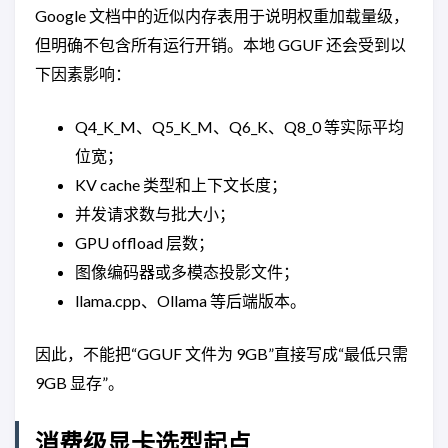
Google 文档中的近似内存表用于说明权重加载量级，
但明确不包含所有运行开销。本地 GGUF 还会受到以
下因素影响：
Q4_K_M、Q5_K_M、Q6_K、Q8_0 等实际平均
位宽；
KV cache 类型和上下文长度；
并发请求数与批大小；
GPU offload 层数；
图像编码器或多模态投影文件；
llama.cpp、Ollama 等后端版本。
因此，不能把“GGUF 文件为 9GB”直接写成“最低只需
9GB 显存”。
消费级显卡选型起点