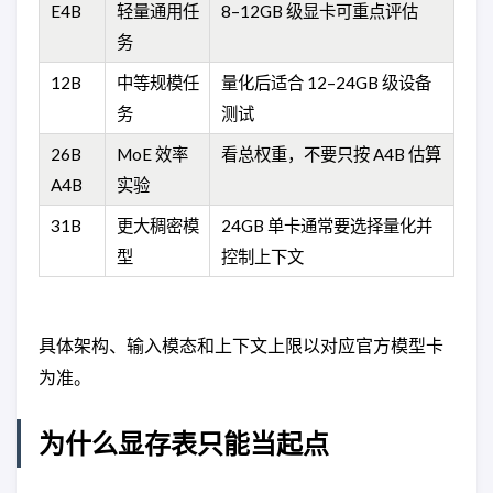
E4B
轻量通用任
8–12GB 级显卡可重点评估
务
12B
中等规模任
量化后适合 12–24GB 级设备
务
测试
26B
MoE 效率
看总权重，不要只按 A4B 估算
A4B
实验
31B
更大稠密模
24GB 单卡通常要选择量化并
型
控制上下文
具体架构、输入模态和上下文上限以对应官方模型卡
为准。
为什么显存表只能当起点