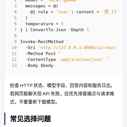
messages
=
@
(
@
{
role
=
'user'
;
content
=
'把 17×2
)
temperature
=
0
}
|
ConvertTo-Json
-Depth
5
Invoke-RestMethod
`
-Uri
'http://127.0.0.1:8080/v1/chat/com
-Method
Post
`
-ContentType
'application/json'
`
-Body
$body
检查 HTTP 状态、模型字段、回答内容和服务日志。
若网页能聊天但 API 失败，应优先排查端点与请求格
式，不要重新下载模型。
常见选择问题