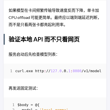
如果模型在卡间频繁传输导致速度反而下降，单卡加
CPU offload 可能更简单。最终应以端到端延迟判断，
而不是只看两张卡都亮起利用率。
验证本地 API 而不只看网页
服务启动后先检查模型列表：
curl
.
exe
http
:
//
127.0
.
0
.
1
:
8080
/
v1
/
models
再发送固定测试：
$body
=
@
{
model
=
'local-gemma'