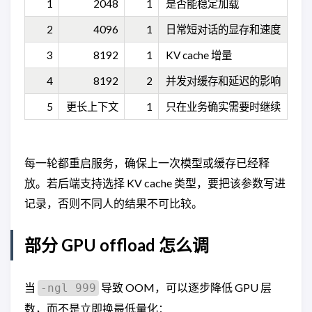
1
2048
1
是否能稳定加载
2
4096
1
日常短对话的显存和速度
3
8192
1
KV cache 增量
4
8192
2
并发对缓存和延迟的影响
5
更长上下文
1
只在业务确实需要时继续
每一轮都重启服务，确保上一次模型或缓存已经释
放。若后端支持选择 KV cache 类型，要把该参数写进
记录，否则不同人的结果不可比较。
部分 GPU offload 怎么调
当
导致 OOM，可以逐步降低 GPU 层
-ngl 999
数，而不是立即换最低量化：