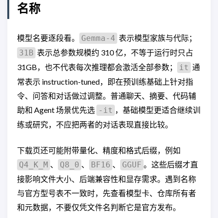
名称
模型名要逐段看。
表示模型家族与代际；
Gemma-4
表示总参数规模约 310 亿，不等于运行时只占
31B
31GB，也不代表每次推理都会激活全部参数；
通
it
常表示 instruction-tuned，即在预训练基础上针对指
令、问答和对话做过调整。普通聊天、摘要、代码辅
助和 Agent 场景优先选
，基础模型更适合继续训
-it
练或研究，不应把两者的对话表现直接比较。
下载页还可能附带量化、精度和格式后缀，例如
、
、
、
。这些后缀才直
Q4_K_M
Q8_0
BF16
GGUF
接影响文件大小、后端兼容性和显存需求。遇到名称
与官方型号表不一致时，先查看模型卡、仓库所有者
和元数据，不要仅凭文件名判断它是官方发布。