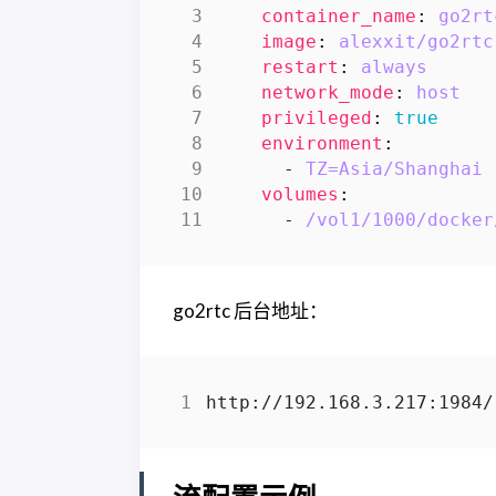
container_name
:
go2rt
image
:
alexxit/go2rtc
restart
:
always
network_mode
:
host
privileged
:
true
environment
:
- 
TZ=Asia/Shanghai
volumes
:
- 
/vol1/1000/docker
go2rtc 后台地址：