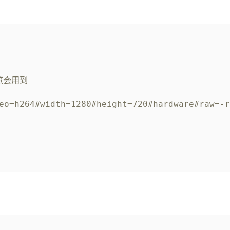
预览会用到
eo=h264#width=1280#height=720#hardware#raw=-r