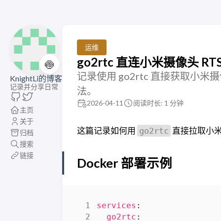
运维
go2rtc 直连小米摄像头 RTSP
🍥
记录使用 go2rtc 直接获取小米摄像
KnightLi的博客
记录并分享日常
法。
2026-04-11
阅读时长: 1 分钟
主页
关于
这篇记录如何用
直接拉取小米摄
go2rtc
归档
搜索
链接
Docker 部署示例
services
:
go2rtc
: