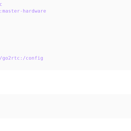
c
:master-hardware
/go2rtc:/config