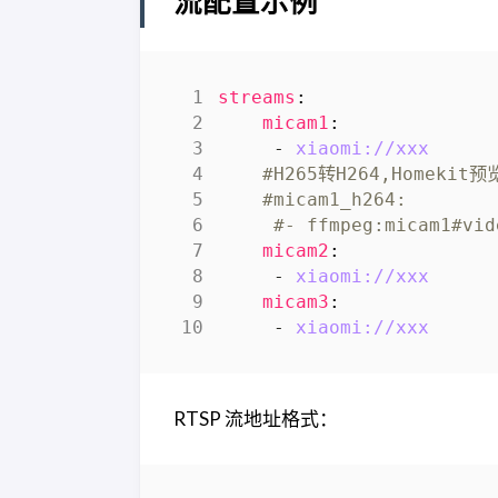
流配置示例
streams
:
micam1
:
- 
xiaomi://xxx
#H265转H264,Homekit
#micam1_h264:
#- ffmpeg:micam1#vid
micam2
:
- 
xiaomi://xxx
micam3
:
- 
xiaomi://xxx
RTSP 流地址格式：