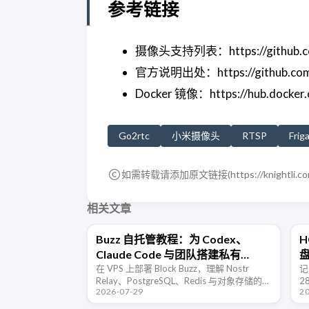
参考链接
摄像头支持列表：https://github.com/
官方说明出处：https://github.com/Al
Docker 镜像：https://hub.docker.c
Go2rtc
小米摄像头
RTSP
Frig
如需转载请添加原文链接(
https://knightli.c
相关文章
Buzz 自托管教程：为 Codex、
H
Claude Code 与团队搭建私有
Agent 工作区
在 VPS 上部署 Block Buzz，理解 Nostr
记
Relay、PostgreSQL、Redis 与对象存储的关
2
2026-07-29
2
系，并配置域名、TLS、Agent 身份、备份、
的
监控和公网安全。
令