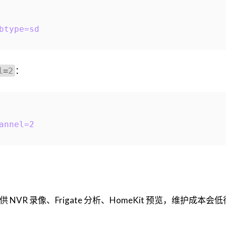
btype=sd
：
l=2
annel=2
时供 NVR 录像、Frigate 分析、HomeKit 预览，维护成本会