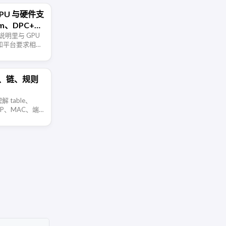
的 GPU 与硬件支
m、DPC++
发布说明里与 GPU
持和平台要求相关
A、ROCm、
：表、链、规则
解 table、
 IP、MAC、端
规则删除等常用