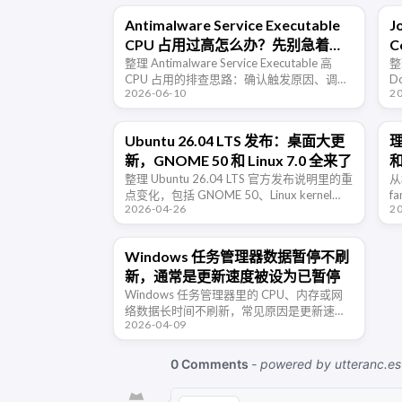
Antimalware Service Executable
J
CPU 占用过高怎么办？先别急着关
C
Defender
整理 Antimalware Service Executable 高
整
CPU 占用的排查思路：确认触发原因、调整
D
2026-06-10
2
扫描计划、谨慎添加排除项，以及关闭
P
Windows Defender 的风险。
管
和
Ubuntu 26.04 LTS 发布：桌面大更
理
新，GNOME 50 和 Linux 7.0 全来了
整理 Ubuntu 26.04 LTS 官方发布说明里的重
从
点变化，包括 GNOME 50、Linux kernel
f
2026-04-26
2
7.0、Wayland、桌面应用更新、硬件要求与
m
升级路径。
成
Windows 任务管理器数据暂停不刷
新，通常是更新速度被设为已暂停
Windows 任务管理器里的 CPU、内存或网
络数据长时间不刷新，常见原因是更新速度
2026-04-09
被误设为“已暂停”，恢复为正常即可。