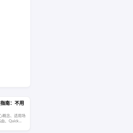
l 入门指南：不用
l 的核心概念、适用场
、Quick
flared 发布内
置和安全 …