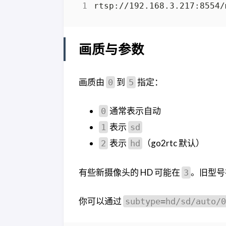
画质与参数
画质由
到
指定：
0
5
通常表示自动
0
表示
1
sd
表示
（go2rtc 默认）
2
hd
有些新摄像头的 HD 可能在
。旧型
3
你可以通过
subtype=hd/sd/auto/0