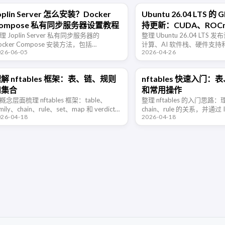
oplin Server 怎么安装？Docker
Ubuntu 26.04 LTS 
ompose 私有同步服务器设置教程
持更新：CUDA、ROC
理 Joplin Server 私有同步服务器的
和更多平台变化
整理 Ubuntu 26.04 LTS 
ocker Compose 安装方法，包括
计算、AI 软件栈、硬件支
026-06-05
2026-04-26
ostgreSQL 配置、APP_BASE_URL 设置、
的更新，包括 DPC++、CUD
理员初始化、普通用户激活、客户端同步
Intel GPU、Raspberry …
反 …
解 nftables 框架：表、链、规则
nftables 快速入门
和集合
和常用操作
概念层面梳理 nftables 框架：table、
整理 nftables 的入门思路：理
amily、chain、rule、set、map 和 verdict
chain、rule 的关系，并通过
026-04-18
2026-04-18
ap 分别解决什么问题，以及它们如何组合
口匹配、流量统计、限速和
可维护的防火墙规则。
命令快速上手。