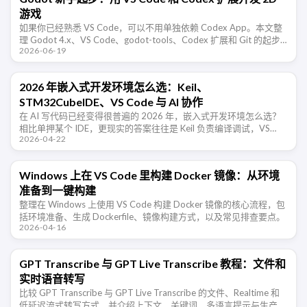
游戏
如果你已经熟悉 VS Code，可以不用单独依赖 Codex App。本文整
理 Godot 4.x、VS Code、godot-tools、Codex 扩展和 Git 的起步
2026-06-19
流程，并给出 2D 俯视角 …
2026 年嵌入式开发环境怎么选：Keil、
STM32CubeIDE、VS Code 与 AI 协作
在 AI 写代码已经变得很普遍的 2026 年，嵌入式开发环境怎么选？
相比单押某个 IDE，更现实的答案往往是 Keil 负责编译调试，VS
2026-04-22
Code 负责编辑与 AI 协作。
Windows 上在 VS Code 里构建 Docker 镜像：从环境
准备到一键构建
整理在 Windows 上使用 VS Code 构建 Docker 镜像的核心流程，包
括环境准备、生成 Dockerfile、镜像构建方式，以及常见排查要点。
2026-04-16
GPT Transcribe 与 GPT Live Transcribe 教程：文件和
实时语音转写
比较 GPT Transcribe 与 GPT Live Transcribe 的文件、Realtime 和
低延迟流式转写方式，并介绍上下文、关键词、多语言提示与生产部