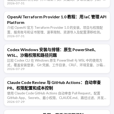
2026-07-31
署注意事项。
OpenAI Terraform Provider 1.0 教程：用 IaC 管理 API
Platform
介绍 OpenAI 官方 Terraform Provider 1.0 的安装、项目与权限配
置、服务账号和证书管理、速率限制、资源导入及配置漂移检测。
2026-07-31
Codex Windows 安装与排错：原生 PowerShell、
WSL、沙箱权限和路径问题
比较 Codex CLI 在 Windows 原生 PowerShell 与 WSL 中的使用方
式，覆盖安装登录、Git 凭据、工作目录、CRLF、环境变量、沙箱审
2026-07-29
批和常见权限错误。
Claude Code Review 与 GitHub Actions：自动审查
PR、权限配置和成本控制
使用 Claude Code GitHub Actions 自动审查 Pull Request，配置
GitHub App、Secrets、最小权限、CLAUDE.md、路径过滤、并发
2026-07-29
取消和误报验收。