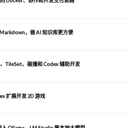
的 Docker、协作和开发交付思路
Markdown，做 AI 知识库更方便
r、TileSet、碰撞和 Codex 辅助开发
dex 扩展开发 2D 游戏
入 Ollama、LM Studio 等本地大模型