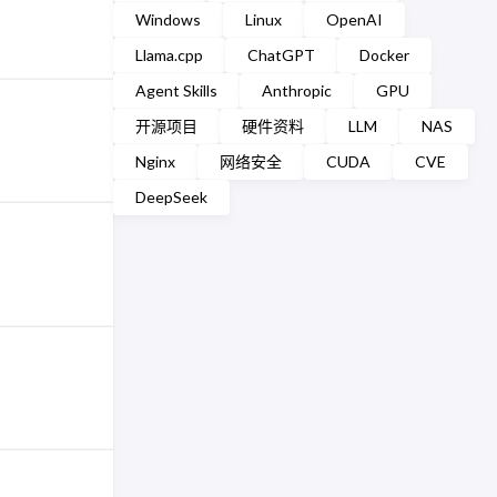
Windows
Linux
OpenAI
Llama.cpp
ChatGPT
Docker
Agent Skills
Anthropic
GPU
开源项目
硬件资料
LLM
NAS
Nginx
网络安全
CUDA
CVE
DeepSeek