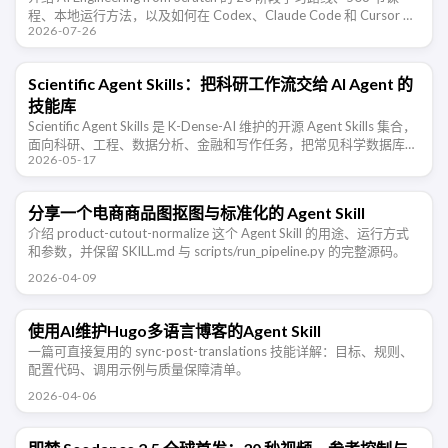
程、本地运行方法，以及如何在 Codex、Claude Code 和 Cursor 中
2026-07-26
安装配套 …
Scientific Agent Skills：把科研工作流交给 AI Agent 的
技能库
Scientific Agent Skills 是 K-Dense-AI 维护的开源 Agent Skills 集合，
面向科研、工程、数据分析、金融和写作任务，把常见科学数据库、
2026-05-17
Python 包、分析 …
分享一个电商商品图抠图与标准化的 Agent Skill
介绍 product-cutout-normalize 这个 Agent Skill 的用途、运行方式
和参数，并保留 SKILL.md 与 scripts/run_pipeline.py 的完整源码。
2026-04-09
使用AI维护Hugo多语言博客的Agent Skill
一篇可直接复用的 sync-post-translations 技能详解：目标、规则、
配置代码、调用示例与质量保障清单。
2026-04-06