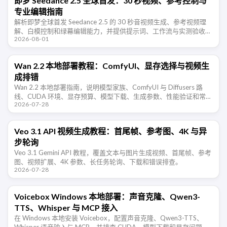
即梦 Seedance 2.5 全球首发：30 秒视频、参考控制与
专业编辑指南
解析即梦全球首发 Seedance 2.5 的 30 秒音视频生成、参考视频理
解、白模控制和绿幕编辑能力，并提供提示词、工作流与实测验收方
2026-08-01
法。
Wan 2.2 本地部署教程：ComfyUI、显存选择与视频生
成排错
Wan 2.2 本地部署指南，说明模型家族、ComfyUI 与 Diffusers 路
线、CUDA 环境、显存预算、模型下载、生成参数、性能验证和常见
2026-07-28
错误。
Veo 3.1 API 视频生成教程：首尾帧、参考图、4K 与异
步轮询
Veo 3.1 Gemini API 教程，覆盖文本与图片生成视频、首尾帧、参考
图、视频扩展、4K 参数、长任务轮询、下载和错误排查。
2026-07-28
Voicebox Windows 本地部署：声音克隆、Qwen3-
TTS、Whisper 与 MCP 接入
在 Windows 本地安装 Voicebox，配置声音克隆、Qwen3-TTS、
Whisper 语音输入与 MCP，并排查 CUDA、模型下载和显存问题。