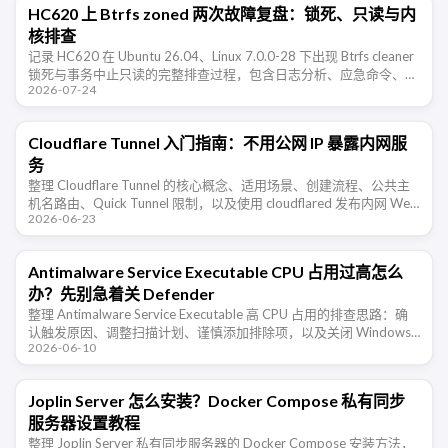
HC620 上 Btrfs zoned 两次故障复盘：锁死、只读与内
核排查
记录 HC620 在 Ubuntu 26.04、Linux 7.0.0-28 下出现 Btrfs cleaner
锁死与事务中止只读的完整排查过程，包含日志分析、应急命令、数
2026-07-24
据校验和内核测试方案。
Cloudflare Tunnel 入门指南：不用公网 IP 暴露内网服
务
整理 Cloudflare Tunnel 的核心概念、适用场景、创建流程、公共主
机名路由、Quick Tunnel 限制，以及使用 cloudflared 发布内网 Web
2026-06-23
服务时需要注意的配置和安全 …
Antimalware Service Executable CPU 占用过高怎么
办？先别急着关 Defender
整理 Antimalware Service Executable 高 CPU 占用的排查思路：确
认触发原因、调整扫描计划、谨慎添加排除项，以及关闭 Windows
2026-06-10
Defender 的风险。
Joplin Server 怎么安装？Docker Compose 私有同步
服务器设置教程
整理 Joplin Server 私有同步服务器的 Docker Compose 安装方法，