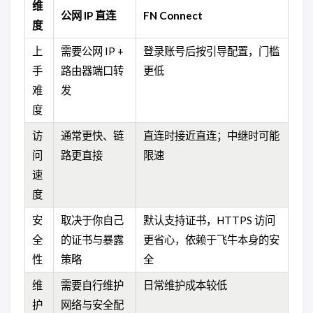
维
公网 IP 直连
FN Connect
度
上
需要公网 IP +
登录账号后按引导配置，门槛
手
路由器端口转
更低
难
发
度
访
通常更快、链
直连时接近直连；中继时可能
问
路更直接
限速
速
度
安
取决于你自己
默认支持证书，HTTPS 访问
全
的证书与暴露
更省心，依赖于飞牛本身的安
性
策略
全
维
需要自行维护
日常维护成本较低
护
网络与安全配