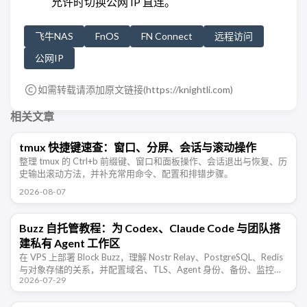
允许时切换公网 IP 直连。
飞牛NAS
FnOS
FN Connect
远程访问
公网IP
如需转载请添加原文链接(
https://knightli.com
)
相关文章
tmux 快捷键速查：窗口、分屏、会话与滚动操作
整理 tmux 的 Ctrl+b 前缀键、窗口和面板操作、会话退出与恢复、历
史输出滚动方法，并补充常用命令、配置和排错步骤。
2026-08-07
Buzz 自托管教程：为 Codex、Claude Code 与团队搭
建私有 Agent 工作区
在 VPS 上部署 Block Buzz，理解 Nostr Relay、PostgreSQL、Redis
与对象存储的关系，并配置域名、TLS、Agent 身份、备份、监控和
2026-07-29
公网安全。