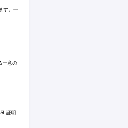
れます。一
れる一意の
SL 証明