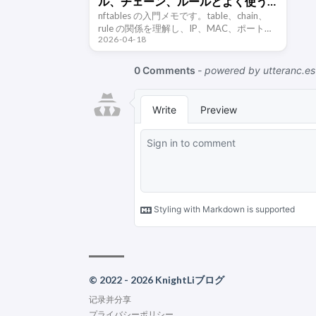
ル、チェーン、ルールとよく使う
操作
nftables の入門メモです。table、chain、
rule の関係を理解し、IP、MAC、ポートの
2026-04-18
マッチ、トラフィック統計、帯域制限、ル
ール削除などの基本操作を整理します。
© 2022 - 2026 KnightLiブログ
记录并分享
プライバシーポリシー