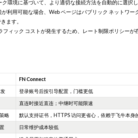
ットワーク環境に基づいて、より適切な接続方法を自動的に選択
が利用可能な場合、Web ページはパブリック ネットワーク 
できます。
送にはトラフィック コストが発生するため、レート制限ポリシーが
FN Connect
转发
登录账号后按引导配置，门槛更低
直连时接近直连；中继时可能限速
策略
默认支持证书，HTTPS 访问更省心，依赖于飞牛本身
置
日常维护成本较低