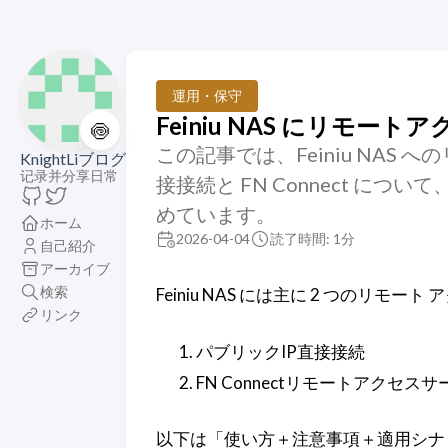
運用・保守
Feiniu NAS にリモー
🍥
この記事では、Feiniu NAS 
KnightLiブログ
记录并分享日常
接接続と FN Connect 
めています。
ホーム
2026-04-04
読了時間: 1分
自己紹介
アーカイブ
検索
Feiniu NAS には主に 2 つのリモ
リンク
パブリックIP直接接続
FN Connectリモートアクセス
以下は「使い方＋注意事項＋適用シナ