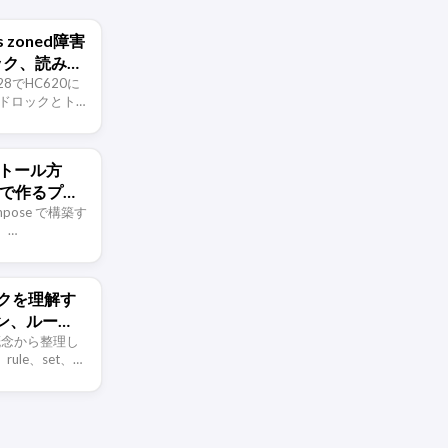
 zoned障害
ック、読み取
査
.0-28でHC620に
のデッドロックとトラ
み取り専用化
データ検証、カ
ンストール方
se で作るプラ
Compose で構築す
、
初期設定、一般ユ
ント同期、
ワークを理解す
ン、ルー
を概念から整理し
、rule、set、
それぞれ何を解決し、
ルルールを …