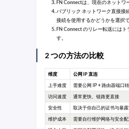
FN Connectは、現在のネ
パブリック ネットワーク直接接続
接続を使用するかどうかを選択
FN Connect のリレー転
す。
2 つの方法の比較
维度
公网 IP 直连
上手难度
需要公网 IP + 路由器端口
访问速度
通常更快、链路更直接
安全性
取决于你自己的证书与暴露
维护成本
需要自行维护网络与安全配