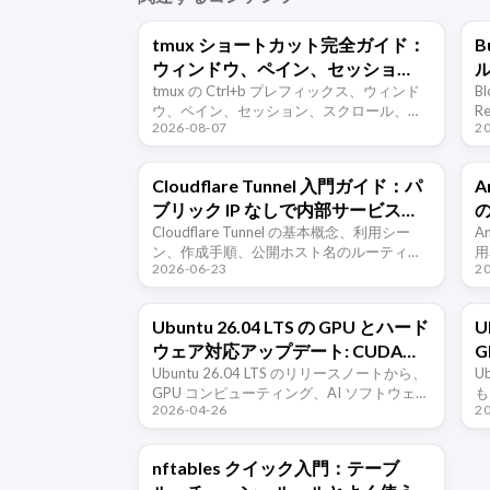
tmux ショートカット完全ガイド：
ウィンドウ、ペイン、セッショ
ル
ン、スクロール
tmux の Ctrl+b プレフィックス、ウィンド
B
ウ、ペイン、セッション、スクロール、設
R
2026-08-07
2
定、自動化コマンド、トラブルシューティ
ス
ングをまとめた実用ガイドです。
T
Cloudflare Tunnel 入門ガイド：パ
A
ブリック IP なしで内部サービスを
の
公開する
Cloudflare Tunnel の基本概念、利用シー
D
An
ン、作成手順、公開ホスト名のルーティン
用
2026-06-23
2
グ、Quick Tunnel の制限、cloudflared で内
原
部 Web サービスを公開するときに理解 …
目
Ubuntu 26.04 LTS の GPU とハード
U
ウェア対応アップデート: CUDA、
G
ROCm、DPC++、そして各種プラ
Ubuntu 26.04 LTS のリリースノートから、
U
GPU コンピューティング、AI ソフトウェア
も
ットフォームの変更
2026-04-26
2
スタック、ハードウェアサポート、プラッ
W
トフォーム要件に関する更新を整理しま
ー
す。対象は …
の
nftables クイック入門：テーブ