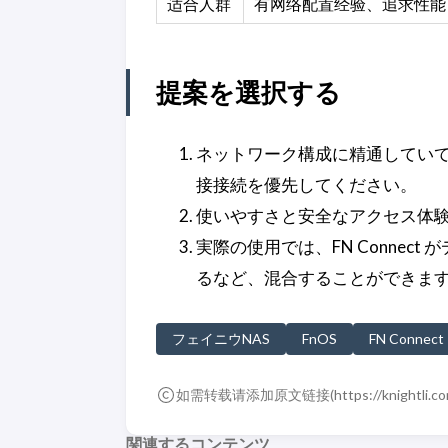
适合人群
有网络配置经验、追求性能
提案を選択する
ネットワーク構成に精通していて
接接続を優先してください。
使いやすさと安全なアクセス体験を
実際の使用では、FN Connec
るなど、混合することができま
フェイニウNAS
FnOS
FN Connect
如需转载请添加原文链接(
https://knightli.c
関連するコンテンツ