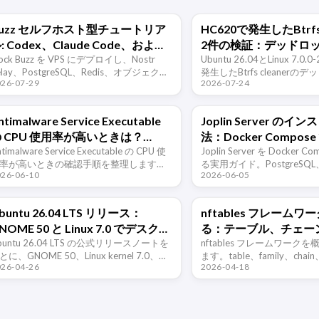
Buzz セルフホスト型チュートリア
HC620で発生したBtrfs
: Codex、Claude Code、および
2件の検証：デッドロ
チーム用のプライベート エージェ
lock Buzz を VPS にデプロイし、Nostr
り専用化、カーネル調
Ubuntu 26.04とLinux 7.0
elay、PostgreSQL、Redis、オブジェクト
発生したBtrfs cleaner
ント ワークスペースをセットアッ
026-07-29
2026-07-24
トレージの関係を理解し、ドメイン名、
ンザクション中断による読
プする
LS、エージェント ID、バックアップ、 …
を、ログ、復旧コマンド、
ーネ …
ntimalware Service Executable
Joplin Server のイ
 CPU 使用率が高いときは？
法：Docker Compo
efender を止める前に確認するこ
timalware Service Executable の CPU 使
イベート同期サーバー
Joplin Server を Docker 
率が高いときの確認手順を整理します。
る実用ガイド。PostgreSQL
と
026-06-10
2026-06-05
因の特定、スキャン予定の調整、除外項
APP_BASE_URL、管理者
の追加、Windows Defender を無 …
ーザーの有効化、クライア
HTTPS …
buntu 26.04 LTS リリース：
nftables フレーム
NOME 50 と Linux 7.0 でデスクト
る：テーブル、チェー
ップが大きく更新
buntu 26.04 LTS の公式リリースノートを
ル、セット
nftables フレームワーク
とに、GNOME 50、Linux kernel 7.0、
ます。table、family、chain
026-04-26
2026-04-18
ayland、デスクトップアプリの更新、ハ
map、verdict map が
ドウェア要件、アップグレード経路など
保守しやすいファイアウォー
 …