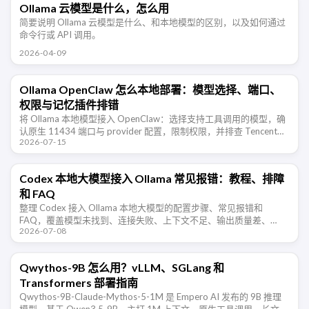
Ollama 云模型是什么，怎么用
简要说明 Ollama 云模型是什么、和本地模型的区别，以及如何通过
命令行或 API 调用。
2026-04-09
Ollama OpenClaw 怎么本地部署：模型选择、端口、
权限与记忆插件排错
将 Ollama 本地模型接入 OpenClaw：选择支持工具调用的模型，确
认原生 11434 端口与 provider 配置，限制权限，并排查 TencentDB
2026-07-15
Agent Memory 的长期记 …
Codex 本地大模型接入 Ollama 常见报错：教程、排障
和 FAQ
整理 Codex 接入 Ollama 本地大模型的配置步骤、常见报错和
FAQ，覆盖模型未找到、连接失败、上下文不足、输出质量差、
2026-07-08
Windows/WSL 访问等排障场景。
Qwythos-9B 怎么用？vLLM、SGLang 和
Transformers 部署指南
Qwythos-9B-Claude-Mythos-5-1M 是 Empero AI 发布的 9B 推理