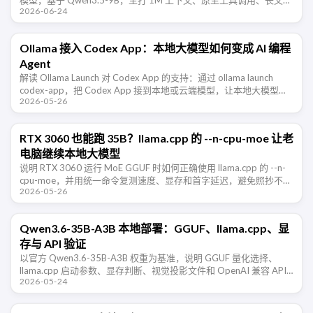
模型，基于 Qwen3.5-9B，主打 1M 上下文、原生工具调用、长文本
2026-06-24
推理和 …
Ollama 接入 Codex App：本地大模型如何变成 AI 编程
Agent
解读 Ollama Launch 对 Codex App 的支持：通过 ollama launch
codex-app，把 Codex App 接到本地或云端模型，让本地大模型从
2026-05-26
聊天工具进入 AI 编 …
RTX 3060 也能跑 35B？llama.cpp 的 --n-cpu-moe 让老
电脑继续本地大模型
说明 RTX 3060 运行 MoE GGUF 时如何正确使用 llama.cpp 的 --n-
cpu-moe，并用统一命令复测速度、显存和首字延迟，避免照抄不可
2026-05-26
比的跑分。
Qwen3.6-35B-A3B 本地部署：GGUF、llama.cpp、显
存与 API 验证
以官方 Qwen3.6-35B-A3B 权重为基准，说明 GGUF 量化选择、
llama.cpp 启动参数、显存判断、视觉投影文件和 OpenAI 兼容 API
2026-05-24
的验证步骤。