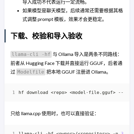
导入成功不代表运行一定流畅。
如果模型是聊天模型，后续通常还需要根据其格
式调整 prompt 模板，效果才会更稳定。
下载、校验和导入验收
与 Ollama 导入是两条不同路线：
llama-cli -hf
前者从 Hugging Face 下载并直接运行 GGUF，后者通
过
把本地 GGUF 注册进 Ollama。
Modelfile
只给 llama.cpp 使用时，也可以直接验证：
llama-cli -hf <owner>/<repository> -n 
32
 -