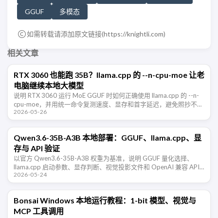
GGUF
多模态
如需转载请添加原文链接(
https://knightli.com
)
相关文章
RTX 3060 也能跑 35B？llama.cpp 的 --n-cpu-moe 让老
电脑继续本地大模型
说明 RTX 3060 运行 MoE GGUF 时如何正确使用 llama.cpp 的 --n-
cpu-moe，并用统一命令复测速度、显存和首字延迟，避免照抄不可
2026-05-26
比的跑分。
Qwen3.6-35B-A3B 本地部署：GGUF、llama.cpp、显
存与 API 验证
以官方 Qwen3.6-35B-A3B 权重为基准，说明 GGUF 量化选择、
llama.cpp 启动参数、显存判断、视觉投影文件和 OpenAI 兼容 API
2026-05-24
的验证步骤。
Bonsai Windows 本地运行教程：1-bit 模型、视觉与
MCP 工具调用