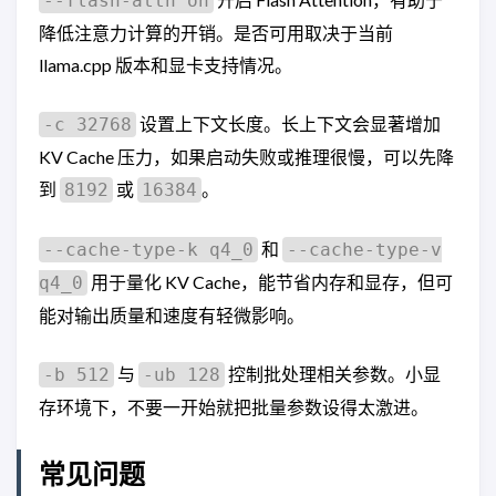
--flash-attn on
降低注意力计算的开销。是否可用取决于当前
llama.cpp 版本和显卡支持情况。
设置上下文长度。长上下文会显著增加
-c 32768
KV Cache 压力，如果启动失败或推理很慢，可以先降
到
或
。
8192
16384
和
--cache-type-k q4_0
--cache-type-v
用于量化 KV Cache，能节省内存和显存，但可
q4_0
能对输出质量和速度有轻微影响。
与
控制批处理相关参数。小显
-b 512
-ub 128
存环境下，不要一开始就把批量参数设得太激进。
常见问题