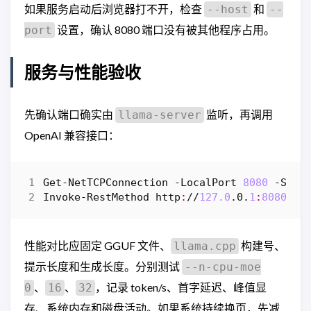
如果服务启动后浏览器打不开，检查
和
--host
--
设置，确认 8080 端口没有被其他程序占用。
port
服务与性能验收
先确认端口确实由
监听，再调用
llama-server
OpenAI 兼容接口：
Get-NetTCPConnection
-LocalPort
8080
-Stat
Invoke-RestMethod
http
:
//
127.0
.
0
.
1
:
8080
/
v1
性能对比应固定 GGUF 文件、
构建号、
llama.cpp
提示长度和生成长度。分别测试
--n-cpu-moe
、
、
，记录 token/s、首字延迟、峰值显
0
16
32
存、系统内存和磁盘活动。如果系统持续换页，先减