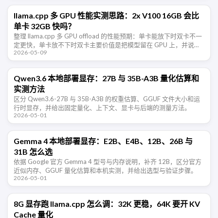
llama.cpp 多 GPU 性能实测思路：2x V100 16GB 会比
单卡 32GB 快吗？
整理 llama.cpp 多 GPU offload 的性能预期：单卡能放下时双卡不一
定更快，单卡放不下时双卡主要价值是把模型留在 GPU 上，并说明
2026-05-09
V100 PCIe 与 NVLink 对性能的影 …
Qwen3.6 本地部署显存：27B 与 35B-A3B 量化估算和
实测方法
区分 Qwen3.6-27B 与 35B-A3B 的权重估算、GGUF 文件大小和运
行时显存，并给出固定量化、上下文、显卡与后端的测量方法。
2026-05-01
Gemma 4 本地部署显存：E2B、E4B、12B、26B 与
31B 怎么选
依据 Google 官方 Gemma 4 型号与内存说明，补齐 12B，区分官方
近似内存、GGUF 量化估算和本机实测，并给出选型与验证步骤。
2026-05-01
8G 显存跑 llama.cpp 怎么调：32K 更稳，64K 要开 KV
Cache 量化