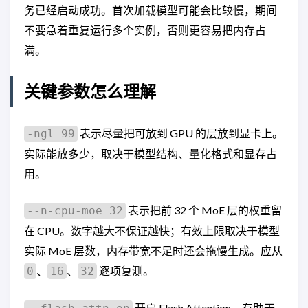
务已经启动成功。首次加载模型可能会比较慢，期间
不要急着重复运行多个实例，否则更容易把内存占
满。
关键参数怎么理解
表示尽量把可放到 GPU 的层放到显卡上。
-ngl 99
实际能放多少，取决于模型结构、量化格式和显存占
用。
表示把前 32 个 MoE 层的权重留
--n-cpu-moe 32
在 CPU。数字越大不保证越快；有效上限取决于模型
实际 MoE 层数，内存带宽不足时还会拖慢生成。应从
、
、
逐项复测。
0
16
32
开启 Flash Attention，有助于