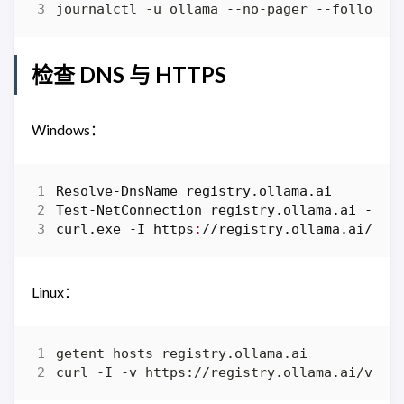
检查 DNS 与 HTTPS
Windows：
Resolve-DnsName
registry
.
ollama
.
ai
Test-NetConnection
registry
.
ollama
.
ai
-Por
curl
.
exe
-I
https
:
//
registry
.
ollama
.
ai
/
v2
/
Linux：