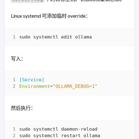
Linux systemd 可添加临时 override：
写入：
[Service]
Environment
=
"OLLAMA_DEBUG=1"
然后执行：