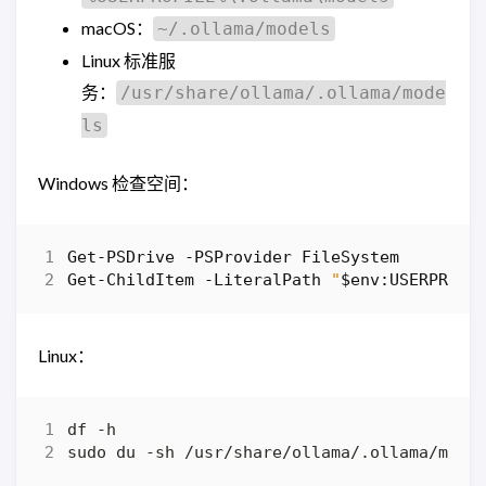
macOS：
~/.ollama/models
Linux 标准服
务：
/usr/share/ollama/.ollama/mode
ls
Windows 检查空间：
Get-PSDrive
-PSProvider
FileSystem
Get-ChildItem
-LiteralPath
"
$env:USERPROFI
Linux：