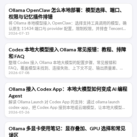
Ollama OpenClaw 怎么本地部署：模型选择、端口、
权限与记忆插件排错
将 Ollama 本地模型接入 OpenClaw：选择支持工具调用的模型，确
认原生 11434 端口与 provider 配置，限制权限，并排查 TencentDB
2026-07-15
Agent Memory 的长期记 …
Codex 本地大模型接入 Ollama 常见报错：教程、排障
和 FAQ
整理 Codex 接入 Ollama 本地大模型的配置步骤、常见报错和
FAQ，覆盖模型未找到、连接失败、上下文不足、输出质量差、
2026-07-08
Windows/WSL 访问等排障场景。
Ollama 接入 Codex App：本地大模型如何变成 AI 编程
Agent
解读 Ollama Launch 对 Codex App 的支持：通过 ollama launch
codex-app，把 Codex App 接到本地或云端模型，让本地大模型从
2026-05-26
聊天工具进入 AI 编 …
Ollama 多显卡使用笔记：显存叠加、GPU 选择和常见
误区