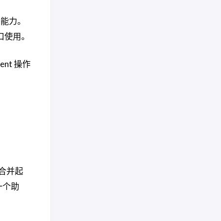
等能力。
等入口使用。
nt 操作
事合并起
同一个助