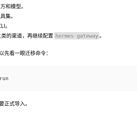
方和模型。
具集。
LI。
ord 之类的渠道，再继续配置
。
hermes gateway
还可以先看一眼迁移命令：
要正式导入。