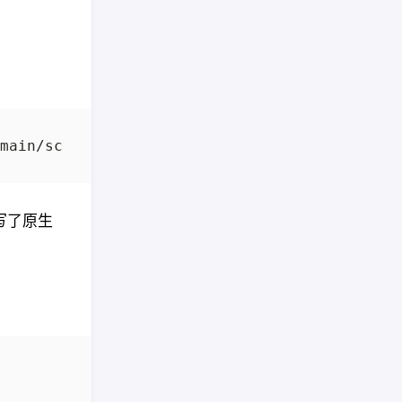
main/scripts/install.sh 
|
确写了原生