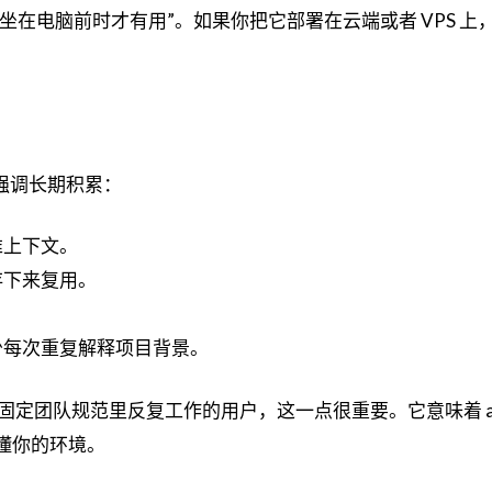
于“坐在电脑前时才有用”。如果你把它部署在云端或者 VPS 上
还强调长期积累：
堆上下文。
存下来复用。
。
少每次重复解释项目背景。
定团队规范里反复工作的用户，这一点很重要。它意味着 age
懂你的环境。