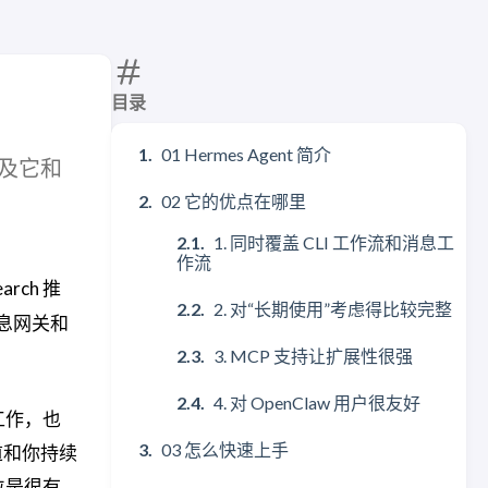
目录
01 Hermes Agent 简介
以及它和
02 它的优点在哪里
1. 同时覆盖 CLI 工作流和消息工
作流
rch 推
2. 对“长期使用”考虑得比较完整
息网关和
3. MCP 支持让扩展性很强
4. 对 OpenClaw 用户很友好
里工作，也
03 怎么快速上手
渠道和你持续
位是很有