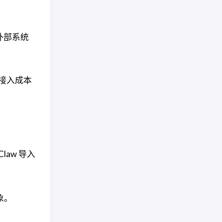
个外部系统
的接入成本
law 导入
象。