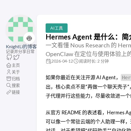
AI工具
Hermes Agent 是什么
🍥
一文看懂 Nous Research 
KnightLi的博客
记录并分享日常
OpenClaw 在定位与使用体验
2026-04-12
阅读时长: 2 分钟
主页
关于
如果你最近在关注开源 AI Agent，
Her
归档
搜索
出，核心卖点不是“再做一个聊天壳子”
链接
子代理并行这些能力，尽量收敛进一个统一
从官方 README 的表述看，Hermes
可以像一个常驻云端的个人助理一样，通过 Tel
对话。对于希望把“代码助手”“自动化助