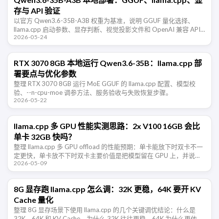
存与 API 验证
以官方 Qwen3.6-35B-A3B 权重为基准，说明 GGUF 量化选择、
llama.cpp 启动参数、显存判断、视觉投影文件和 OpenAI 兼容 API
2026-05-24
的验证步骤。
RTX 3070 8GB 本地运行 Qwen3.6-35B：llama.cpp 部
署要点与优化参数
整理 RTX 3070 8GB 运行 MoE GGUF 的 llama.cpp 配置、模型校
验、--n-cpu-moe 调参方法、服务验收与失败恢复步骤。
2026-05-22
llama.cpp 多 GPU 性能实测思路：2x V100 16GB 会比
单卡 32GB 快吗？
整理 llama.cpp 多 GPU offload 的性能预期：单卡能放下时双卡不一
定更快，单卡放不下时双卡主要价值是把模型留在 GPU 上，并说明
2026-05-09
V100 PCIe 与 NVLink 对性能的影 …
8G 显存跑 llama.cpp 怎么调：32K 更稳，64K 要开 KV
Cache 量化
整理 8G 显存场景下使用 llama.cpp 的几个关键调优结论：什么是
32K、64K 和 KV Cache，为什么 32K 往往更稳，64K 为什么更依赖