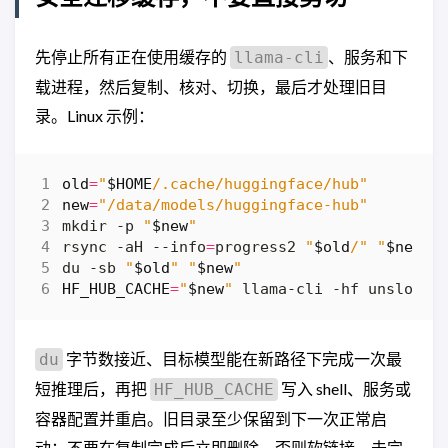
先停止所有正在使用缓存的
、服务和下
llama-cli
载进程，然后复制、核对、切换，最后才处理旧目
录。Linux 示例：
old
=
"
$HOME
/.cache/huggingface/hub"
new
=
"/data/models/huggingface-hub"
mkdir -p 
"
$new
"
rsync -aH --info
=
progress2 
"
$old
/"
"
$new
/"
du -sb 
"
$old
"
"
$new
"
HF_HUB_CACHE
=
"
$new
"
 llama-cli -hf unsloth/
字节数接近、目标模型能在新路径下完成一次最
du
短推理后，再把
写入 shell、服务或
HF_HUB_CACHE
容器配置并重启。旧目录至少保留到下一次正常启
动；不要在复制完成后立即删除，否则软链接、未完