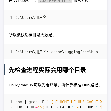
在 Windows 上，
通常对应：
%USERPROFILE%
所以默认缓存目录大致是：
先检查进程实际会用哪个目录
Linux / macOS 可以先看环境，再计算标准 Hub 路径：
env 
|
 grep -E 
'^(HF_HOME|HF_HUB_CACHE|XDG_
HUB_CACHE
=
"
${
HF_HUB_CACHE
:-
${
HF_HOME
:-
${
XD