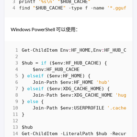
printf
'%s\n'
"
$HUB_CACHE
"
find 
"
$HUB_CACHE
"
 -type f -name 
'*.gguf'
 -
Windows PowerShell 可以使用：
Get-ChildItem
Env
:
HF_HOME
,
Env
:
HF_HUB_CACH
$hub
=
if
(
$env:HF_HUB_CACHE
)
{
$env:HF_HUB_CACHE
}
elseif
(
$env:HF_HOME
)
{
Join-Path
$env:HF_HOME
'hub'
}
elseif
(
$env:XDG_CACHE_HOME
)
{
Join-Path
$env:XDG_CACHE_HOME
'huggin
}
else
{
Join-Path
$env:USERPROFILE
'.cache\hu
}
$hub
Get-ChildItem
-LiteralPath
$hub
-Recurse