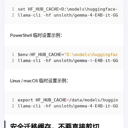
PowerShell 临时设置示例：
$env:HF_HUB_CACHE
=
"D:\models\huggingface-h
llama-cli
-hf
unsloth
/
gemma
-
4
-E4B-it-GGUF
Linux / macOS 临时设置示例：
export
HF_HUB_CACHE
=
安全迁移缓存，不要直接剪切