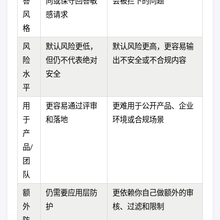
答
向或保守回答敏
会被拦下的问题
风
感请求
格
风
默认风险更低，
默认风险更高，更容易输
险
但仍不代表绝对
出不安全或不合规内容
水
安全
平
用
更容易通过评审
更难用于公开产品、企业
于
和落地
环境或合规场景
产
品/
团
队
额
仍需要应用层防
更依赖你自己做额外的审
外
护
核、过滤和限制
防