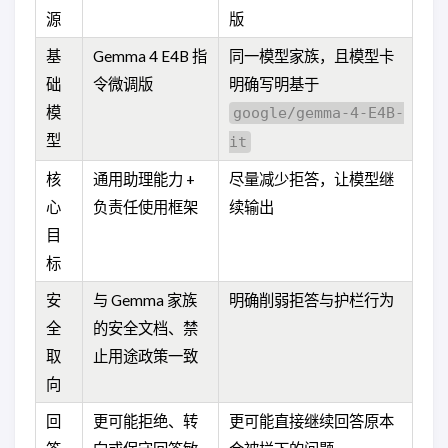
源
版
基
Gemma 4 E4B 指
同一模型家族，且模型卡
础
令微调版
明确写明基于
模
google/gemma-4-E4B-
型
it
核
通用助理能力 +
尽量减少拒答，让模型继
心
负责任使用框架
续输出
目
标
安
与 Gemma 家族
明确削弱拒答与护栏行为
全
的安全文档、禁
取
止用途政策一致
向
回
更可能拒绝、转
更可能直接继续回答原本