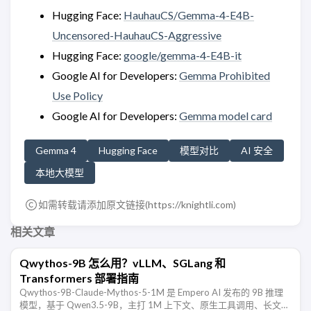
Hugging Face:
HauhauCS/Gemma-4-E4B-
Uncensored-HauhauCS-Aggressive
Hugging Face:
google/gemma-4-E4B-it
Google AI for Developers:
Gemma Prohibited
Use Policy
Google AI for Developers:
Gemma model card
Gemma 4
Hugging Face
模型对比
AI 安全
本地大模型
如需转载请添加原文链接(
https://knightli.com
)
相关文章
Qwythos-9B 怎么用？vLLM、SGLang 和
Transformers 部署指南
Qwythos-9B-Claude-Mythos-5-1M 是 Empero AI 发布的 9B 推理
模型，基于 Qwen3.5-9B，主打 1M 上下文、原生工具调用、长文本