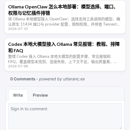
Ollama OpenClaw 怎么本地部署：模型选择、端口、
权限与记忆插件排错
将 Ollama 本地模型接入 OpenClaw：选择支持工具调用的模型，确
认原生 11434 端口与 provider 配置，限制权限，并排查 TencentDB
2026-07-15
Agent Memory 的长期记 …
Codex 本地大模型接入 Ollama 常见报错：教程、排障
和 FAQ
整理 Codex 接入 Ollama 本地大模型的配置步骤、常见报错和
FAQ，覆盖模型未找到、连接失败、上下文不足、输出质量差、
2026-07-08
Windows/WSL 访问等排障场景。