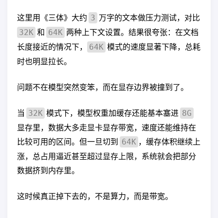
这里用《三体》大约
万字的文本做压力测试，对比
3
和
两种上下文设置。结果很夸张：在文档
32K
64K
长度接近的情况下，
模式的速度显著下降，总耗
64K
时也明显拉长。
问题不在模型突然变笨，而在显存边界被撞到了。
当
模式下，模型权重加缓存还能基本塞进
32K
8G
显存里，数据大多走显卡显存带宽，速度还能维持在
比较可用的区间。但一旦切到
，缓存体积继续上
64K
涨，总占用逼近甚至超过显存上限，系统就会把部分
数据挤到内存里。
这时候真正掉下去的，不是算力，而是带宽。