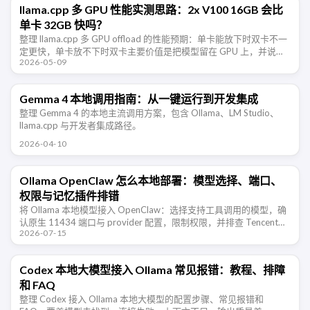
llama.cpp 多 GPU 性能实测思路：2x V100 16GB 会比
单卡 32GB 快吗？
整理 llama.cpp 多 GPU offload 的性能预期：单卡能放下时双卡不一
定更快，单卡放不下时双卡主要价值是把模型留在 GPU 上，并说明
2026-05-09
V100 PCIe 与 NVLink 对性能的影 …
Gemma 4 本地调用指南：从一键运行到开发集成
整理 Gemma 4 的本地主流调用方案，包含 Ollama、LM Studio、
llama.cpp 与开发者集成路径。
2026-04-10
Ollama OpenClaw 怎么本地部署：模型选择、端口、
权限与记忆插件排错
将 Ollama 本地模型接入 OpenClaw：选择支持工具调用的模型，确
认原生 11434 端口与 provider 配置，限制权限，并排查 TencentDB
2026-07-15
Agent Memory 的长期记 …
Codex 本地大模型接入 Ollama 常见报错：教程、排障
和 FAQ
整理 Codex 接入 Ollama 本地大模型的配置步骤、常见报错和