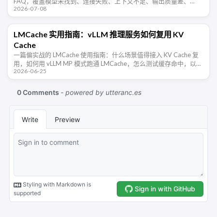
FAQ，覆盖模型未找到、连接失败、上下文不足、输出质量差、
2026-07-08
Windows/WSL 访问等排障场景。
LMCache 实用指南：vLLM 推理服务如何复用 KV
Cache
一篇偏实战的 LMCache 使用指南：什么场景值得接入 KV Cache 复
用，如何用 vLLM MP 模式跑通 LMCache，怎么测试缓存命中，以及
2026-06-25
上线前要关注的内存、chunk size、命中 …