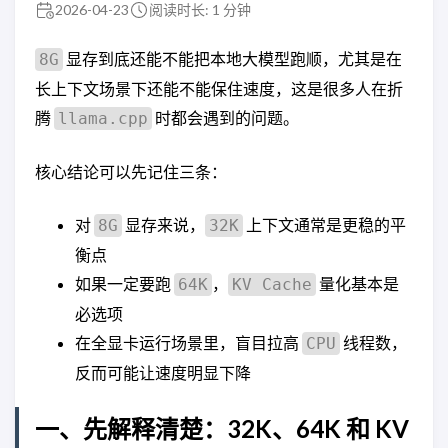
2026-04-23
阅读时长: 1 分钟
显存到底还能不能把本地大模型跑顺，尤其是在
8G
长上下文场景下还能不能保住速度，这是很多人在折
腾
时都会遇到的问题。
llama.cpp
核心结论可以先记住三条：
对
显存来说，
上下文通常是更稳的平
8G
32K
衡点
如果一定要跑
，
量化基本是
64K
KV Cache
必选项
在全显卡运行场景里，盲目拉高
线程数，
CPU
反而可能让速度明显下降
一、先解释清楚：32K、64K 和 KV