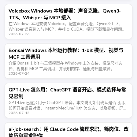
Voicebox Windows 本地部署：声音克隆、Qwen3-
TTS、Whisper 与 MCP 接入
在 Windows 本地安装 Voicebox，配置声音克隆、Qwen3-TTS、
Whisper 语音输入与 MCP，并排查 CUDA、模型下载和显存问题。
2026-07-26
Bonsai Windows 本地运行教程：1-bit 模型、视觉与
MCP 工具调用
介绍 Bonsai 1-bit 与三值模型在 Windows 上的安装、模型尺寸选
择、视觉和 MCP 工具调用，并说明内存、速度与质量取舍。
2026-07-24
GPT-Live 怎么用：ChatGPT 语音开启、模式选择与常
见限制
GPT-Live 已逐步用于 ChatGPT 语音。本文说明如何确认是否可用、
如何开始语音对话、Instant/Medium/High 怎么选，以及视频、屏幕
2026-07-12
共享和语言体验等限制。
ai-job-search：用 Claude Code 管理求职、筛岗位、改
简历和写求职信