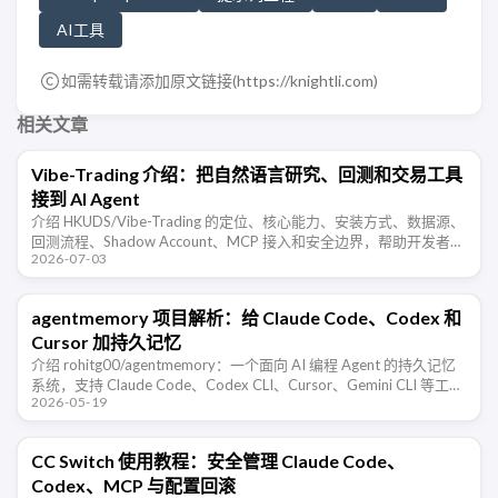
AI工具
如需转载请添加原文链接(
https://knightli.com
)
相关文章
Vibe-Trading 介绍：把自然语言研究、回测和交易工具
接到 AI Agent
介绍 HKUDS/Vibe-Trading 的定位、核心能力、安装方式、数据源、
回测流程、Shadow Account、MCP 接入和安全边界，帮助开发者判
2026-07-03
断它适合哪些交易研究场景。
agentmemory 项目解析：给 Claude Code、Codex 和
Cursor 加持久记忆
介绍 rohitg00/agentmemory：一个面向 AI 编程 Agent 的持久记忆
系统，支持 Claude Code、Codex CLI、Cursor、Gemini CLI 等工
2026-05-19
具，通过 …
CC Switch 使用教程：安全管理 Claude Code、
Codex、MCP 与配置回滚