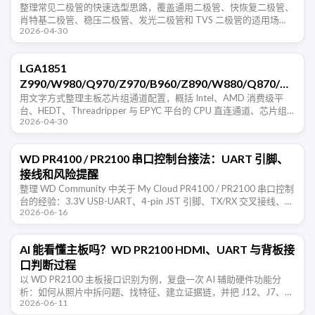
整理常见二极管的快速选型思路，覆盖通用二极管、快恢复二极管、
肖特基二极管、稳压二极管、发光二极管和 TVS 二极管的适用场
2026-04-30
景。
LGA1851
Z990/W980/Q970/Z970/B960/Z890/W880/Q870/B860/
主板通道资料
用文字方式整理主板芯片组通道配置，概括 Intel、AMD 消费级平
台、HEDT、Threadripper 与 EPYC 平台的 CPU 直连通道、芯片组
2026-04-30
扩展通道和常见 I/O 组成。
WD PR4100 / PR2100 串口控制台接法：UART 引脚、
接线和风险提醒
整理 WD Community 中关于 My Cloud PR4100 / PR2100 串口控制
台的经验：3.3V USB-UART、4-pin JST 引脚、TX/RX 交叉接线、
2026-06-16
115200 …
AI 能看懂主板吗？WD PR2100 HDMI、UART 与背板接
口判断过程
以 WD PR2100 主板接口识别为例，复盘一次 AI 辅助硬件功能分
析：如何从照片中拆问题、找特征、建立证据链，并把 J12、J7、
2026-06-11
J50 等接口判断转成可实测的验证清单。