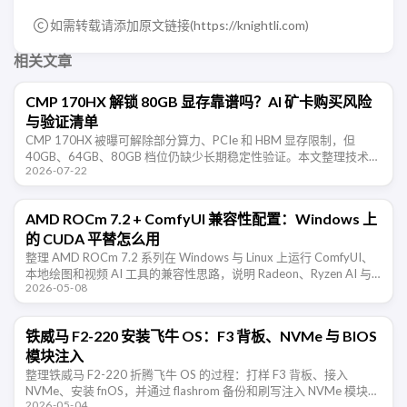
如需转载请添加原文链接(
https://knightli.com
)
相关文章
CMP 170HX 解锁 80GB 显存靠谱吗？AI 矿卡购买风险
与验证清单
CMP 170HX 被曝可解除部分算力、PCIe 和 HBM 显存限制，但
40GB、64GB、80GB 档位仍缺少长期稳定性验证。本文整理技术边
2026-07-22
界、购买风险和验收清单。
AMD ROCm 7.2 + ComfyUI 兼容性配置：Windows 上
的 CUDA 平替怎么用
整理 AMD ROCm 7.2 系列在 Windows 与 Linux 上运行 ComfyUI、
本地绘图和视频 AI 工具的兼容性思路，说明 Radeon、Ryzen AI 与
2026-05-08
CUDA 平替路线的取 …
铁威马 F2-220 安装飞牛 OS：F3 背板、NVMe 与 BIOS
模块注入
整理铁威马 F2-220 折腾飞牛 OS 的过程：打样 F3 背板、接入
NVMe、安装 fnOS，并通过 flashrom 备份和刷写注入 NVMe 模块后
2026-05-04
的 BIOS。