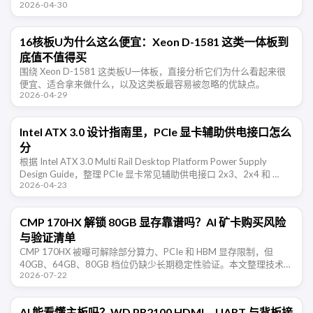
2026-04-30
扩展通道和常见 I/O 组成。
16核板U为什么这么便宜：Xeon D-1581 这类一体板到
底值不值得买
围绕 Xeon D-1581 这类板U一体板，直接分析它们为什么看起来很
便宜、适合拿来做什么，以及这类板最容易被忽略的优缺点。
2026-04-29
Intel ATX 3.0 设计指南里，PCIe 显卡辅助供电接口怎么
分
根据 Intel ATX 3.0 Multi Rail Desktop Platform Power Supply
Design Guide，整理 PCIe 显卡常见辅助供电接口 2x3、2x4 和 …
2026-04-23
CMP 170HX 解锁 80GB 显存靠谱吗？AI 矿卡购买风险
与验证清单
CMP 170HX 被曝可解除部分算力、PCIe 和 HBM 显存限制，但
40GB、64GB、80GB 档位仍缺少长期稳定性验证。本文整理技术边
2026-07-22
界、购买风险和验收清单。
AI 能看懂主板吗？WD PR2100 HDMI、UART 与背板接