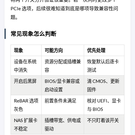
PCIe 选项，后续很难知道到底是哪项导致兼容性问
题。
常见现象怎么判断
现象
可能方向
优先处理
设备在系统
资源分配或插槽兼
恢复默认后逐卡
中消失
容
测试
开启后黑屏
BIOS/显卡兼容或
清 CMOS、更新
启动设置
固件
ReBAR 选项
前置条件未满足
核对 UEFI、显卡
灰色
与 BIOS
NAS 扩展卡
插槽带宽、供电或
不只盯着该开关
不稳定
驱动