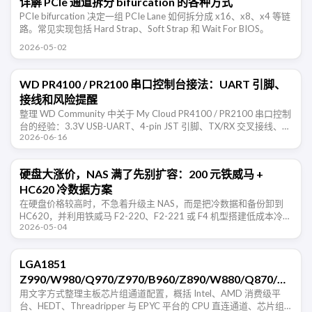
详解 PCIe 通道拆分 bifurcation 的各种方式
PCIe bifurcation 决定一组 PCIe Lane 如何拆分成 x16、x8、x4 等链
路。常见实现包括 Hard Strap、Soft Strap 和 Wait For BIOS。
2026-05-02
WD PR4100 / PR2100 串口控制台接法：UART 引脚、
接线和风险提醒
整理 WD Community 中关于 My Cloud PR4100 / PR2100 串口控制
台的经验：3.3V USB-UART、4-pin JST 引脚、TX/RX 交叉接线、
2026-06-16
115200 …
硬盘大涨价，NAS 满了先别扩容：200 元铁威马 +
HC620 冷数据方案
在硬盘价格较高时，不急着升级主 NAS，而是把冷数据和备份卸到
HC620，并利用铁威马 F2-220、F2-221 或 F4 机型搭建低成本冷数
2026-05-04
据节点。
LGA1851
Z990/W980/Q970/Z970/B960/Z890/W880/Q870/B860/
主板通道资料
用文字方式整理主板芯片组通道配置，概括 Intel、AMD 消费级平
台、HEDT、Threadripper 与 EPYC 平台的 CPU 直连通道、芯片组