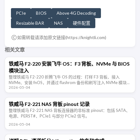
PCIe
BIOS
Above 4G Decoding
Resizable BAR
NAS
硬件配置
如需转载请添加原文链接(
https://knightli.com
)
相关文章
铁威马 F2-220 安装飞牛 OS：F3 背板、NVMe 与 BIOS
模块注入
整理铁威马 F2-220 折腾飞牛 OS 的过程：打样 F3 背板、接入
NVMe、安装 fnOS，并通过 flashrom 备份和刷写注入 NVMe 模块后
2026-05-04
的 BIOS。
铁威马 F2-221 NAS 背板 pinout 记录
整理铁威马 F2-221 NAS 背板连接器的非标准 pinout：包括 SATA、
电源、PERST#、PCIe1 与部分 PCIe2 信号。
2026-05-04