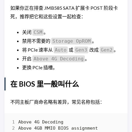
如果你正在排查 JMB585 SATA 扩展卡 POST 阶段卡
死，推荐把它和这些设置一起检查：
关闭
。
CSM
禁用不需要的
。
Storage OpROM
将 PCIe 速率从
或
改成
。
Auto
Gen3
Gen2
开启
。
Above 4G Decoding
更换 PCIe 插槽。
在 BIOS 里一般叫什么
不同主板厂商命名略有差异，常见名称包括：