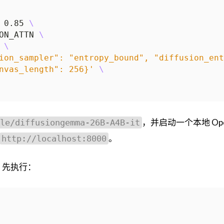
 0.85 
ON_ATTN 
 
ion_sampler": "entropy_bound", "diffusion_ent
nvas_length": 256}'
，并启动一个本地 Ope
le/diffusiongemma-26B-A4B-it
。
http://localhost:8000
录，先执行：