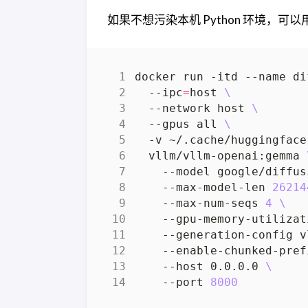
如果不想污染本机 Python 环境，可以用 vL
docker run -itd --name di
  --ipc
=
host 
  --network host 
  --gpus all 
  -v ~/.cache/huggingface
  vllm/vllm-openai:gemma 
    --model google/diffus
    --max-model-len 
26214
    --max-num-seqs 
4
    --gpu-memory-utilizat
    --generation-config v
    --enable-chunked-pref
    --host 0.0.0.0 
    --port 
8000