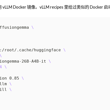
LM Docker 镜像。vLLM recipes 里给过类似的 Docker
ffusiongemma 
:/root/.cache/huggingface 
iongemma-26B-A4B-it 
4
ion 0.85 
llm 
ill 