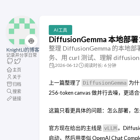
AI工具
DiffusionGemma 本地部
🍥
整理 DiffusionGemma 的本地部
KnightLi的博客
记录并分享日常
务、用 curl 测试、理解 diff
2026-06-12
阅读时长: 6 分钟
主页
关于
上一篇整理了
为什
DiffusionGemma
归档
搜索
256-token canvas 做并行去
链接
这篇只看更具体的问题：怎么部署，怎
官方现在给出的主线是
。Diffus
vLLM
启动，然后用类似 OpenAI Chat Comp