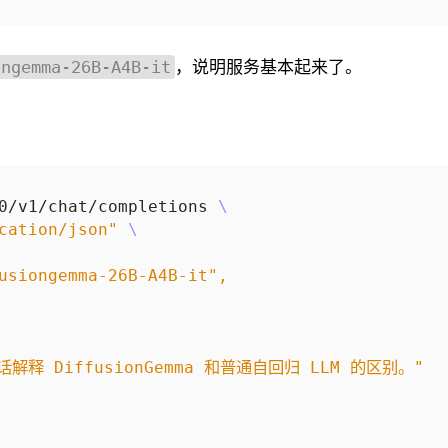
，说明服务基本起来了。
ongemma-26B-A4B-it
0/v1/chat/completions 
cation/json"