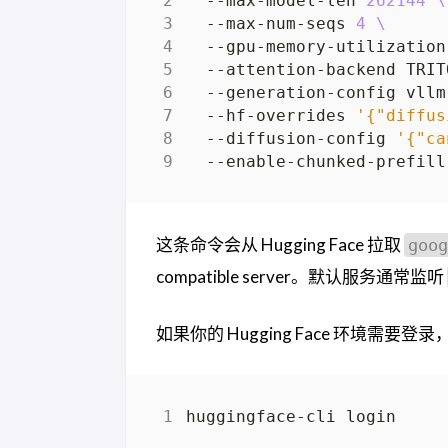
  --max-model-len 
262144
  --max-num-seqs 
4
  --gpu-memory-utilization
  --attention-backend TRIT
  --generation-config vllm
  --hf-overrides 
'{"diffus
  --diffusion-config 
'{"ca
这条命令会从 Hugging Face 拉取
goog
compatible server。默认服务通常监听
如果你的 Hugging Face 环境需要登