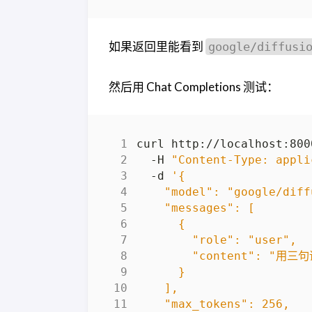
如果返回里能看到
google/diffusi
然后用 Chat Completions 测试：
curl http://localhost:800
  -H 
"Content-Type: appli
  -d 