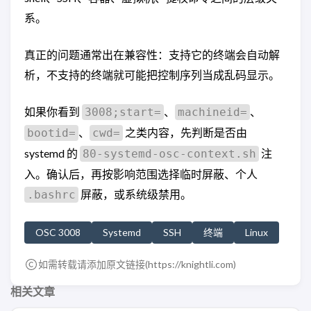
系。
真正的问题通常出在兼容性：支持它的终端会自动解
析，不支持的终端就可能把控制序列当成乱码显示。
如果你看到
、
、
3008;start=
machineid=
、
之类内容，先判断是否由
bootid=
cwd=
systemd 的
注
80-systemd-osc-context.sh
入。确认后，再按影响范围选择临时屏蔽、个人
屏蔽，或系统级禁用。
.bashrc
OSC 3008
Systemd
SSH
终端
Linux
如需转载请添加原文链接(
https://knightli.com
)
相关文章