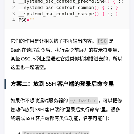
__systemd_osc_context_precmdline
()
{
 :
;
}
__systemd_osc_context_common
()
{
 :
;
}
__systemd_osc_context_escape
()
{
 :
;
}
PS0
=
""
它们的作用是让相关钩子不再输出内容。
是
PS0
Bash 在读取命令后、执行命令前展开的提示符变量，
某些 OSC 序列正是通过它或类似机制插进去的，所以
这里也一起清空。
方案二：放到 SSH 客户端的登录后命令里
如果你不想改远端服务器的
，可以把修
~/.bashrc
复动作放到 SSH 客户端的“登录后执行命令”里。很多
终端或 SSH 客户端都有类似功能，名字可能叫：