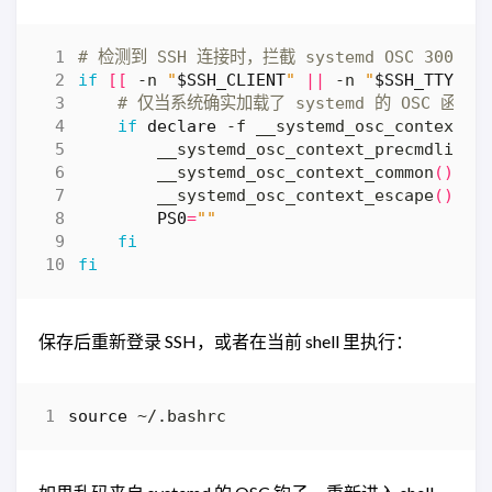
# 检测到 SSH 连接时，拦截 systemd OSC 300
if
[[
 -n 
"
$SSH_CLIENT
"
||
 -n 
"
$SSH_TTY
"
|
# 仅当系统确实加载了 systemd 的 OSC 
if
declare
 -f __systemd_osc_context_p
        __systemd_osc_context_precmdline
(
        __systemd_osc_context_common
()
{
 
        __systemd_osc_context_escape
()
{
 
PS0
=
""
fi
fi
保存后重新登录 SSH，或者在当前 shell 里执行：
source