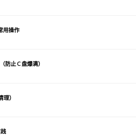
和常用操作
（防止 C 盘爆满）
留清理）
实践