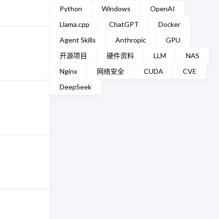
Python
Windows
OpenAI
Llama.cpp
ChatGPT
Docker
Agent Skills
Anthropic
GPU
开源项目
硬件资料
LLM
NAS
Nginx
网络安全
CUDA
CVE
DeepSeek