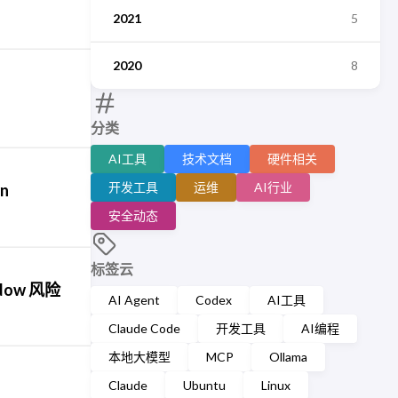
2021
5
2020
8
分类
AI工具
技术文档
硬件相关
开发工具
运维
AI行业
n
安全动态
标签云
dow 风险
AI Agent
Codex
AI工具
Claude Code
开发工具
AI编程
本地大模型
MCP
Ollama
Claude
Ubuntu
Linux