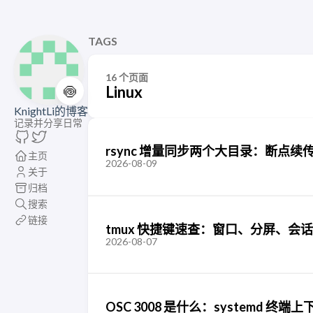
TAGS
16 个页面
🍥
Linux
KnightLi的博客
记录并分享日常
rsync 增量同步两个大目录：断点
主页
2026-08-09
关于
归档
搜索
链接
tmux 快捷键速查：窗口、分屏、会
2026-08-07
OSC 3008 是什么：systemd 终