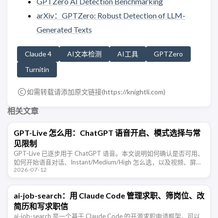
GPTZero AI Detection Benchmarking
arXiv：GPTZero: Robust Detection of LLM-
Generated Texts
Claude 4
AI文本检测
AI工具
GPTZero
Turnitin
如需转载请添加原文链接(
https://knightli.com
)
相关文章
GPT-Live 怎么用：ChatGPT 语音开启、模式选择与常
见限制
GPT-Live 已逐步用于 ChatGPT 语音。本文说明如何确认是否可用、
如何开始语音对话、Instant/Medium/High 怎么选，以及视频、屏幕
2026-07-12
共享和语言体验等限制。
ai-job-search：用 Claude Code 管理求职、筛岗位、改
简历和写求职信
ai-job-search 是一个基于 Claude Code 的开源求职申请框架，可以