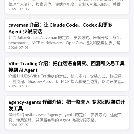
整理个人资料、搜索岗位、评估匹配度、定制 CV 和求职信，并做
2026-07-08
ATS 可读性检查。
caveman 介绍：让 Claude Code、Codex 和更多
Agent 少说废话
介绍 JuliusBrussee/caveman 的定位、安装方式、压缩等级、命令、
benchmark、MCP middleware、OpenClaw 接入和适用边界，帮助
2026-07-03
开发者判断这类 Agent …
Vibe-Trading 介绍：把自然语言研究、回测和交易工具
接到 AI Agent
介绍 HKUDS/Vibe-Trading 的定位、核心能力、安装方式、数据源、
回测流程、Shadow Account、MCP 接入和安全边界，帮助开发者判
2026-07-03
断它适合哪些交易研究场景。
agency-agents 详细介绍：把一整套 AI 专家团队装进开
发工具
详细介绍 msitarzewski/agency-agents 的定位、安装方式、适配工
具、使用流程，并保留完整的 Agent 功能介绍表格。
2026-07-02