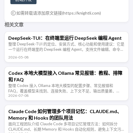
如需转载请添加原文链接(
https://knightli.com
)
相关文章
DeepSeek-TUI：在终端里运行 DeepSeek 编程 Agent
整理 DeepSeek-TUI 的定位、安装方式、核心功能和使用建议：它是
一个运行在终端里的 DeepSeek 编程 Agent，支持文件编辑、命令执
行、Plan/Agent/YOLO 模式、Auto …
2026-05-08
Codex 本地大模型接入 Ollama 常见报错：教程、排障
和 FAQ
整理 Codex 接入 Ollama 本地大模型的配置步骤、常见报错和
FAQ，覆盖模型未找到、连接失败、上下文不足、输出质量差、
2026-07-08
Windows/WSL 访问等排障场景。
Claude Code 如何管理多个项目记忆：CLAUDE.md、
Memory 和 Hooks 的团队用法
面向工程团队介绍 Claude Code 多项目记忆管理方法：如何拆分
CLAUDE.md、长期 Memory 和 Hooks 自动化规则，避免上下文污