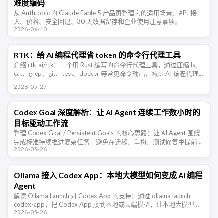
难度编码
从 Anthropic 的 Claude Fable 5 产品页整理它的适用场景、API 接
入、价格、安全回退、30 天数据留存和企业使用注意事项。
2026-06-10
RTK：给 AI 编程代理省 token 的命令行代理工具
介绍 rtk-ai/rtk：一个用 Rust 编写的命令行代理工具，通过压缩 ls、
cat、grep、git、test、docker 等常见命令输出，减少 AI 编程代理
消耗的上下文 token。
2026-05-27
Codex Goal 深度解析：让 AI Agent 连续工作数小时的
目标驱动工作流
整理 Codex Goal / Persistent Goals 的核心思路：让 AI Agent 围绕
完成标准持续推进复杂任务，避免在迁移、重构、测试修复中提前宣
2026-05-26
布完成。
Ollama 接入 Codex App：本地大模型如何变成 AI 编程
Agent
解读 Ollama Launch 对 Codex App 的支持：通过 ollama launch
codex-app，把 Codex App 接到本地或云端模型，让本地大模型从
2026-05-26
聊天工具进入 AI 编 …