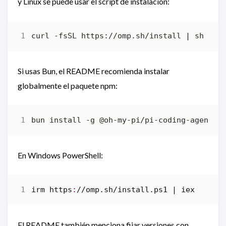
y Linux se puede usar el script de instalación:
curl -fsSL https://omp.sh/install 
|
Si usas Bun, el README recomienda instalar
globalmente el paquete npm:
En Windows PowerShell:
irm 
https
:
//
omp
.
sh
/
install
.
ps1
|
El README también menciona fijar versiones con