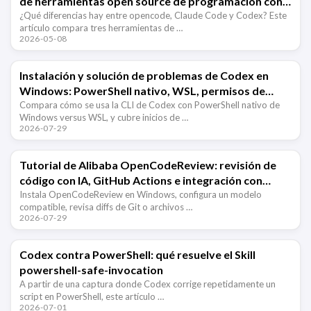
de herramientas open source de programación con
IA
¿Qué diferencias hay entre opencode, Claude Code y Codex? Este
artículo compara tres herramientas de …
2026-05-08
Instalación y solución de problemas de Codex en
Windows: PowerShell nativo, WSL, permisos de
zona de pruebas y problemas de ruta
Compara cómo se usa la CLI de Codex con PowerShell nativo de
Windows versus WSL, y cubre inicios de …
2026-07-29
Tutorial de Alibaba OpenCodeReview: revisión de
código con IA, GitHub Actions e integración con
Claude Code
Instala OpenCodeReview en Windows, configura un modelo
compatible, revisa diffs de Git o archivos …
2026-07-29
Codex contra PowerShell: qué resuelve el Skill
powershell-safe-invocation
A partir de una captura donde Codex corrige repetidamente un
script en PowerShell, este artículo …
2026-07-01