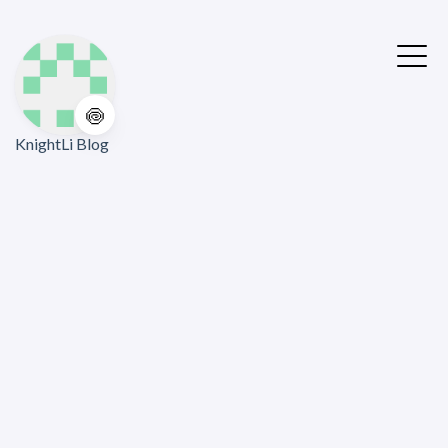
🍥
KnightLi Blog