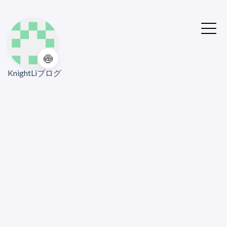
🍥
KnightLiブログ