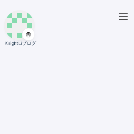
🍥
KnightLiブログ