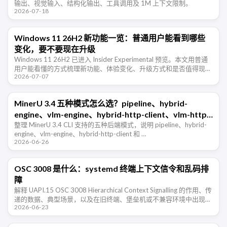
输出、视觉输入、结构化输出、工具调用及 1M 上下文限制。
2026-07-18
Windows 11 26H2 新功能一览：普通用户能看到哪些
变化，要不要现在升级
Windows 11 26H2 已进入 Insider Experimental 预览。本文用普通
用户能看懂的方式梳理新功能、体验变化、升级方式和是否值得现在
2026-07-07
尝鲜。
MinerU 3.4 五种模式怎么选？pipeline、hybrid-
engine、vlm-engine、hybrid-http-client、vlm-http-
client 一篇看懂
整理 MinerU 3.4 CLI 支持的五种后端模式，说明 pipeline、hybrid-
engine、vlm-engine、hybrid-http-client 和 …
2026-06-26
OSC 3008 是什么：systemd 终端上下文信令和乱码排
障
解释 UAPI.15 OSC 3008 Hierarchical Context Signalling 的作用、传
递的数据、典型场景，以及在旧终端、堡垒机或不兼容环境中出现乱
2026-06-23
码时的排查和禁用方法。