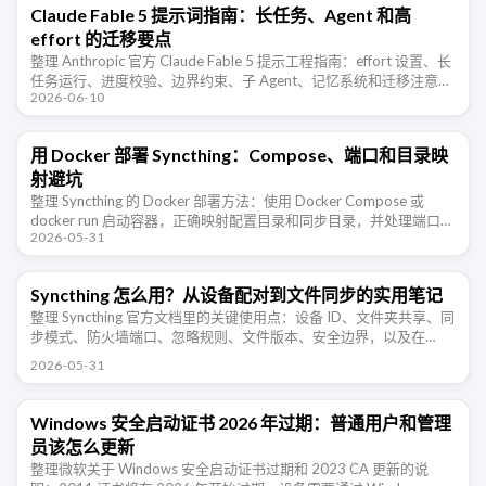
Claude Fable 5 提示词指南：长任务、Agent 和高
effort 的迁移要点
整理 Anthropic 官方 Claude Fable 5 提示工程指南：effort 设置、长
任务运行、进度校验、边界约束、子 Agent、记忆系统和迁移注意事
2026-06-10
项。
用 Docker 部署 Syncthing：Compose、端口和目录映
射避坑
整理 Syncthing 的 Docker 部署方法：使用 Docker Compose 或
docker run 启动容器，正确映射配置目录和同步目录，并处理端口、
2026-05-31
防火墙、PUID/PGID 权限和 …
Syncthing 怎么用？从设备配对到文件同步的实用笔记
整理 Syncthing 官方文档里的关键使用点：设备 ID、文件夹共享、同
步模式、防火墙端口、忽略规则、文件版本、安全边界，以及在
NAS、Windows、Android 多设备同步时需要注意的地方 …
2026-05-31
Windows 安全启动证书 2026 年过期：普通用户和管理
员该怎么更新
整理微软关于 Windows 安全启动证书过期和 2023 CA 更新的说