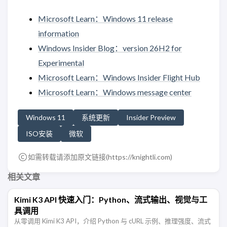
Microsoft Learn：Windows 11 release
information
Windows Insider Blog：version 26H2 for
Experimental
Microsoft Learn：Windows Insider Flight Hub
Microsoft Learn：Windows message center
Windows 11
系统更新
Insider Preview
ISO安装
微软
如需转载请添加原文链接(
https://knightli.com
)
相关文章
Kimi K3 API 快速入门：Python、流式输出、视觉与工
具调用
从零调用 Kimi K3 API，介绍 Python 与 cURL 示例、推理强度、流式