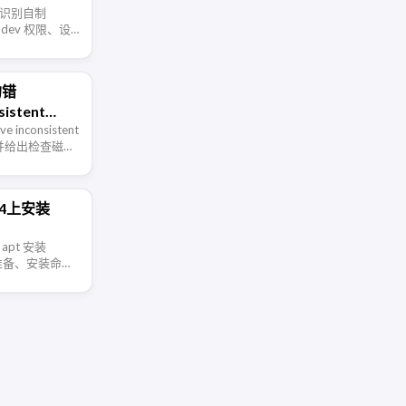
无法识别自制
udev 权限、设
验证方法。
的错
sistent
e inconsistent
的原因，并给出检查磁盘
处理方案。
.04上安装
 apt 安装
源准备、安装命令