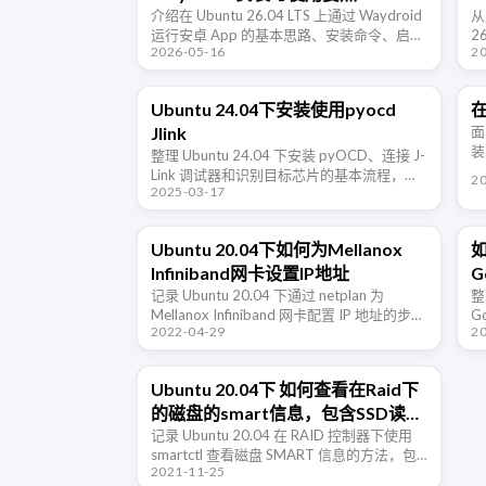
介绍在 Ubuntu 26.04 LTS 上通过 Waydroid
M
从
运行安卓 App 的基本思路、安装命令、启动
2
2026-05-16
2
方式、Google Play 取舍、常见问题和适合
F
场景。
术
Ubuntu 24.04下安装使用pyocd
在
Jlink
面
装
整理 Ubuntu 24.04 下安装 pyOCD、连接 J-
的
Link 调试器和识别目标芯片的基本流程，并
2
2025-03-17
补充常见权限与驱动问题。
Ubuntu 20.04下如何为Mellanox
如
Infiniband网卡设置IP地址
G
记录 Ubuntu 20.04 下通过 netplan 为
整
Mellanox Infiniband 网卡配置 IP 地址的步
G
2022-04-29
2
骤，并补充接口识别和连接验证方法。
站
Ubuntu 20.04下 如何查看在Raid下
的磁盘的smart信息，包含SSD读写
量，耐久度信息
记录 Ubuntu 20.04 在 RAID 控制器下使用
smartctl 查看磁盘 SMART 信息的方法，包
2021-11-25
含 SSD 写入量、耐久度和健康状态判断。