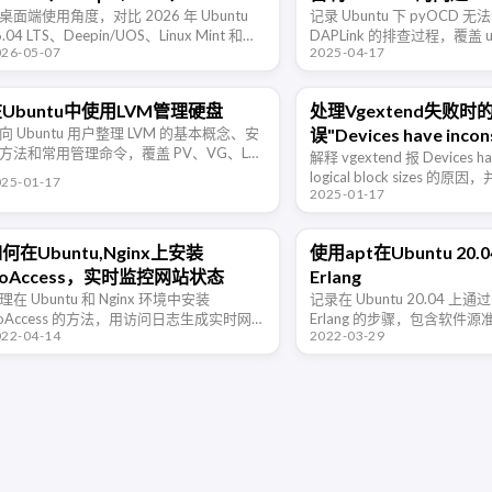
int 和 Fedora 对比
桌面端使用角度，对比 2026 年 Ubuntu
记录 Ubuntu 下 pyOCD 
6.04 LTS、Deepin/UOS、Linux Mint 和
DAPLink 的排查过程，覆盖 
026-05-07
2025-04-17
edora 的易用性、稳定性、软件生态、新技
备枚举、固件兼容性和连接
支持和适合人群。
Ubuntu中使用LVM管理硬盘
处理Vgextend失败时
向 Ubuntu 用户整理 LVM 的基本概念、安
误"Devices have incon
方法和常用管理命令，覆盖 PV、VG、LV
logical block sizes"
解释 vgextend 报 Devices hav
创建、查看、扩容与删除流程。
logical block sizes 
025-01-17
2025-01-17
扇区大小、LVM 规划和替代
何在Ubuntu,Nginx上安装
使用apt在Ubuntu 20
oAccess，实时监控网站状态
Erlang
理在 Ubuntu 和 Nginx 环境中安装
记录在 Ubuntu 20.04 上通过
oAccess 的方法，用访问日志生成实时网
Erlang 的步骤，包含软件
022-04-14
2022-03-29
统计页面并查看流量、来源和状态码。
和版本验证方法。