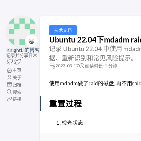
技术文档
Ubuntu 22.04下mdadm ra
🍥
记录 Ubuntu 22.04 中使用
KnightLi的博客
记录并分享日常
据、重新识别和常见风险提示。
2023-03-17
阅读时长: 1 分钟
主页
关于
使用mdadm做了raid的磁盘, 再不用
归档
搜索
链接
重置过程
检查状态