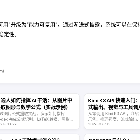
：把“工具可用”升级为“能力可复用”。通过渐进式披露，系统可以在
行稳定性。
om
)
通人如何指挥 AI 干活：从图片中
Kimi K3 API 快速入门
提取图形与数学公式（实战示例）
式输出、视觉与工具调
过图片公式提取实战，演示如何指挥
从零调用 Kimi K3 API，介绍 P
odex 完成公式识别、LaTeX 转换、图形裁
示例、推理强度、流式输出
026-03-26
2026-07-18
关联，并总结提示词协作经验。
构化输出、工具调用及 1M 