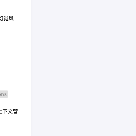
幻觉风
ens
上下文管