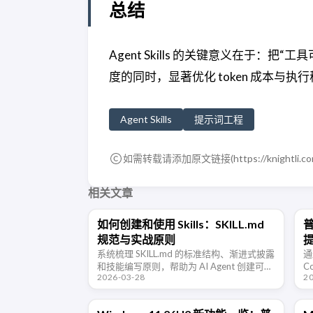
总结
Agent Skills 的关键意义在于
度的同时，显著优化 token 成本与执
Agent Skills
提示词工程
如需转载请添加原文链接(
https://knightli.c
相关文章
如何创建和使用 Skills：SKILL.md
普
规范与实战原则
系统梳理 SKILL.md 的标准结构、渐进式披露
通
和技能编写原则，帮助为 AI Agent 创建可维
C
2026-03-28
2
护、可复用的工作流说明。
剪