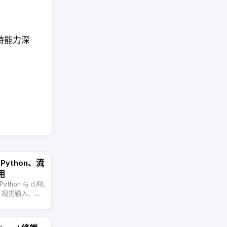
保持能力深
：Python、流
用
ython 与 cURL
、视觉输入、结
上下文限制。