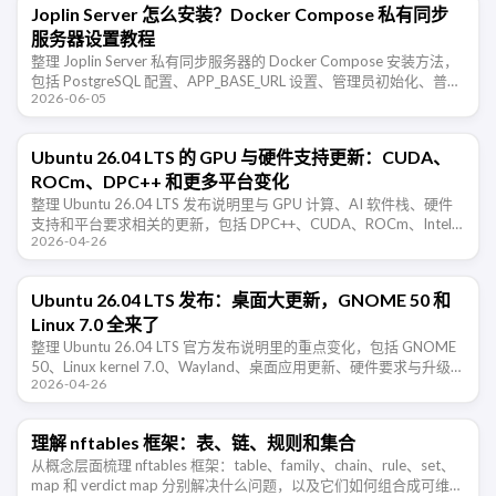
Joplin Server 怎么安装？Docker Compose 私有同步
服务器设置教程
整理 Joplin Server 私有同步服务器的 Docker Compose 安装方法，
包括 PostgreSQL 配置、APP_BASE_URL 设置、管理员初始化、普通
2026-06-05
用户激活、客户端同步和反 …
Ubuntu 26.04 LTS 的 GPU 与硬件支持更新：CUDA、
ROCm、DPC++ 和更多平台变化
整理 Ubuntu 26.04 LTS 发布说明里与 GPU 计算、AI 软件栈、硬件
支持和平台要求相关的更新，包括 DPC++、CUDA、ROCm、Intel
2026-04-26
GPU、Raspberry …
Ubuntu 26.04 LTS 发布：桌面大更新，GNOME 50 和
Linux 7.0 全来了
整理 Ubuntu 26.04 LTS 官方发布说明里的重点变化，包括 GNOME
50、Linux kernel 7.0、Wayland、桌面应用更新、硬件要求与升级路
2026-04-26
径。
理解 nftables 框架：表、链、规则和集合
从概念层面梳理 nftables 框架：table、family、chain、rule、set、
map 和 verdict map 分别解决什么问题，以及它们如何组合成可维护