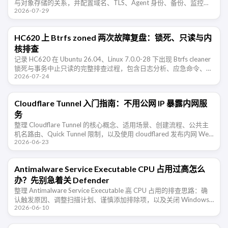
与对象存储的关系，并配置域名、TLS、Agent 身份、备份、监控和
2026-07-29
公网安全。
HC620 上 Btrfs zoned 两次故障复盘：锁死、只读与内
核排查
记录 HC620 在 Ubuntu 26.04、Linux 7.0.0-28 下出现 Btrfs cleaner
锁死与事务中止只读的完整排查过程，包含日志分析、应急命令、数
2026-07-24
据校验和内核测试方案。
Cloudflare Tunnel 入门指南：不用公网 IP 暴露内网服
务
整理 Cloudflare Tunnel 的核心概念、适用场景、创建流程、公共主
机名路由、Quick Tunnel 限制，以及使用 cloudflared 发布内网 Web
2026-06-23
服务时需要注意的配置和安全 …
Antimalware Service Executable CPU 占用过高怎么
办？先别急着关 Defender
整理 Antimalware Service Executable 高 CPU 占用的排查思路：确
认触发原因、调整扫描计划、谨慎添加排除项，以及关闭 Windows
2026-06-10
Defender 的风险。