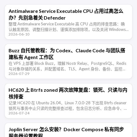
Antimalware Service Executable CPU 占用过高怎么
办？先别急着关 Defender
整理 Antimalware Service Executable 高 CPU 占用的排查思路：确
认触发原因、调整扫描计划、谨慎添加排除项，以及关闭 Windows
2026-06-10
Defender 的风险。
Buzz 自托管教程：为 Codex、Claude Code 与团队搭
建私有 Agent 工作区
在 VPS 上部署 Block Buzz，理解 Nostr Relay、PostgreSQL、Redis
与对象存储的关系，并配置域名、TLS、Agent 身份、备份、监控和
2026-07-29
公网安全。
HC620 上 Btrfs zoned 两次故障复盘：锁死、只读与内
核排查
记录 HC620 在 Ubuntu 26.04、Linux 7.0.0-28 下出现 Btrfs cleaner
锁死与事务中止只读的完整排查过程，包含日志分析、应急命令、数
2026-07-24
据校验和内核测试方案。
Joplin Server 怎么安装？Docker Compose 私有同步
服务器设置教程