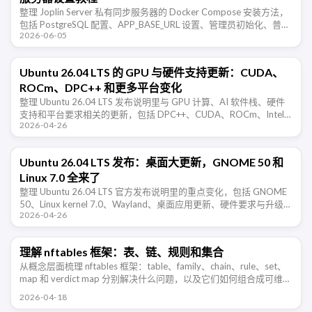
整理 Joplin Server 私有同步服务器的 Docker Compose 安装方法，
包括 PostgreSQL 配置、APP_BASE_URL 设置、管理员初始化、普通
2026-06-05
用户激活、客户端同步和反 …
Ubuntu 26.04 LTS 的 GPU 与硬件支持更新：CUDA、
ROCm、DPC++ 和更多平台变化
整理 Ubuntu 26.04 LTS 发布说明里与 GPU 计算、AI 软件栈、硬件
支持和平台要求相关的更新，包括 DPC++、CUDA、ROCm、Intel
2026-04-26
GPU、Raspberry …
Ubuntu 26.04 LTS 发布：桌面大更新，GNOME 50 和
Linux 7.0 全来了
整理 Ubuntu 26.04 LTS 官方发布说明里的重点变化，包括 GNOME
50、Linux kernel 7.0、Wayland、桌面应用更新、硬件要求与升级路
2026-04-26
径。
理解 nftables 框架：表、链、规则和集合
从概念层面梳理 nftables 框架：table、family、chain、rule、set、
map 和 verdict map 分别解决什么问题，以及它们如何组合成可维护
的防火墙规则。
2026-04-18