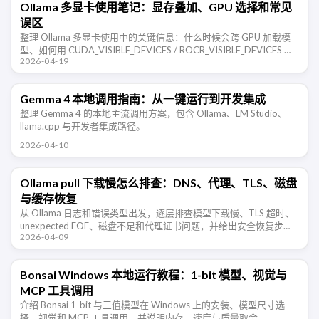
Ollama 多显卡使用笔记：显存叠加、GPU 选择和常见
误区
整理 Ollama 多显卡使用中的关键信息：什么时候会跨 GPU 加载模
型、如何用 CUDA_VISIBLE_DEVICES / ROCR_VISIBLE_DEVICES 限
2026-04-19
制显卡、显存是否能叠加、不 …
Gemma 4 本地调用指南：从一键运行到开发集成
整理 Gemma 4 的本地主流调用方案，包含 Ollama、LM Studio、
llama.cpp 与开发者集成路径。
2026-04-10
Ollama pull 下载慢怎么排查：DNS、代理、TLS、磁盘
与缓存恢复
从 Ollama 日志和错误类型出发，逐层排查模型下载慢、TLS 超时、
unexpected EOF、磁盘不足和代理证书问题，并给出安全恢复步
2026-04-09
骤。
Bonsai Windows 本地运行教程：1-bit 模型、视觉与
MCP 工具调用
介绍 Bonsai 1-bit 与三值模型在 Windows 上的安装、模型尺寸选
择、视觉和 MCP 工具调用，并说明内存、速度与质量取舍。