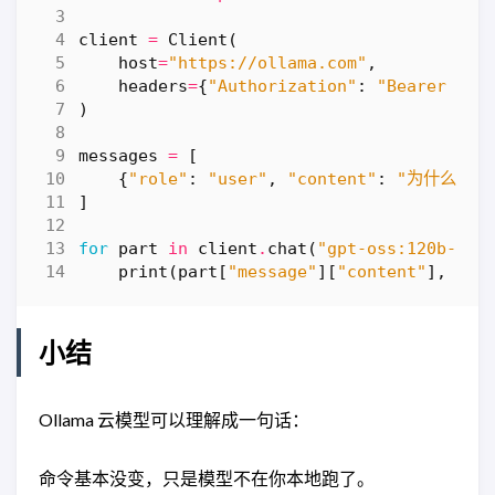
client
=
Client
(
host
=
"https://ollama.com"
,
headers
=
{
"Authorization"
:
"Bearer "
+
)
messages
=
[
{
"role"
:
"user"
,
"content"
:
"为什么天空
]
for
part
in
client
.
chat
(
"gpt-oss:120b-clo
print
(
part
[
"message"
][
"content"
],
end
小结
Ollama 云模型可以理解成一句话：
命令基本没变，只是模型不在你本地跑了。