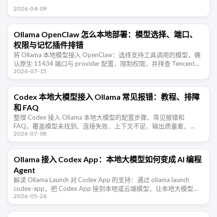
2026-04-09
Ollama OpenClaw 怎么本地部署：模型选择、端口、
权限与记忆插件排错
将 Ollama 本地模型接入 OpenClaw：选择支持工具调用的模型，确
认原生 11434 端口与 provider 配置，限制权限，并排查 TencentDB
2026-07-15
Agent Memory 的长期记 …
Codex 本地大模型接入 Ollama 常见报错：教程、排障
和 FAQ
整理 Codex 接入 Ollama 本地大模型的配置步骤、常见报错和
FAQ，覆盖模型未找到、连接失败、上下文不足、输出质量差、
2026-07-08
Windows/WSL 访问等排障场景。
Ollama 接入 Codex App：本地大模型如何变成 AI 编程
Agent
解读 Ollama Launch 对 Codex App 的支持：通过 ollama launch
codex-app，把 Codex App 接到本地或云端模型，让本地大模型从
2026-05-26
聊天工具进入 AI 编 …