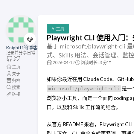
AI工具
Playwright CLI 使用
🍥
基于 microsoft/playwright-
KnightLi的博客
记录并分享日常
式、Skills 用法、会话管理、
2026-04-12
阅读时长: 3 分钟
主页
关于
如果你最近在用 Claude Code、GitHub 
归档
搜索
是一
microsoft/playwright-cli
链接
浏览器小工具，而是一个面向 coding age
口，以及和 Skills 工作流的结合。
从官方 README 来看，Playwrigh
型上下文，CLI 命令方式更紧凑，更适