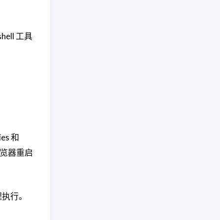
ll 工具
es 和
跨浏览器重启
程执行。