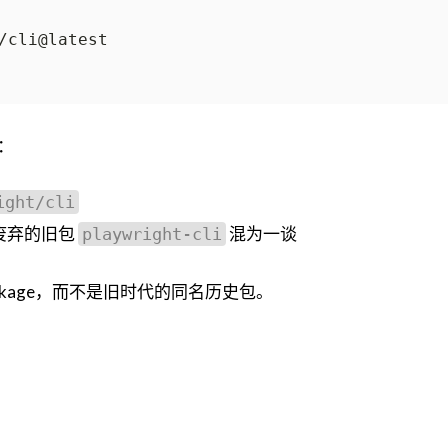
：
ight/cli
已废弃的旧包
混为一谈
playwright-cli
ackage，而不是旧时代的同名历史包。