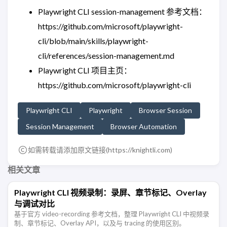
Playwright CLI session-management 参考文档：
https://github.com/microsoft/playwright-
cli/blob/main/skills/playwright-
cli/references/session-management.md
Playwright CLI 项目主页：
https://github.com/microsoft/playwright-cli
Playwright CLI
Playwright
Browser Session
Session Management
Browser Automation
如需转载请添加原文链接(
https://knightli.com
)
相关文章
Playwright CLI 视频录制：录屏、章节标记、Overlay
与调试对比
基于官方 video-recording 参考文档，整理 Playwright CLI 中视频录
制、章节标记、Overlay API，以及与 tracing 的使用区别。