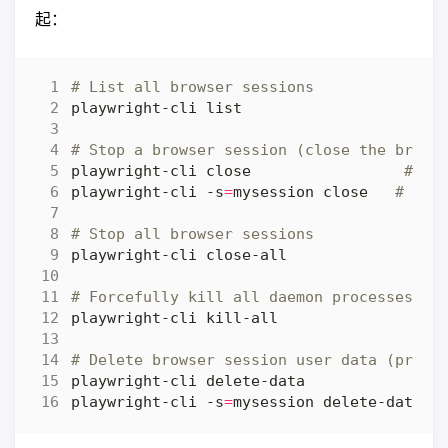
起：
# List all browser sessions
# Stop a browser session (close the brows
playwright-cli close                 
# st
playwright-cli -s
=
mysession close   
# sto
# Stop all browser sessions
# Forcefully kill all daemon processes (f
# Delete browser session user data (profi
playwright-cli delete-data              
#
playwright-cli -s
=
mysession delete-data 
#