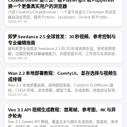
换一个更像真实用户的浏览器
介绍 CloakHQ/CloakBrowser：一个基于自定义 Chromium 的浏览
器自动化项目，提供 Python、JavaScript、Docker 和 Profile
2026-05-19
Manager，用于需 …
即梦 Seedance 2.5 全球首发：30 秒视频、参考控制与
专业编辑指南
解析即梦全球首发 Seedance 2.5 的 30 秒音视频生成、参考视频理
解、白模控制和绿幕编辑能力，并提供提示词、工作流与实测验收方
2026-08-01
法。
Wan 2.2 本地部署教程：ComfyUI、显存选择与视频生
成排错
Wan 2.2 本地部署指南，说明模型家族、ComfyUI 与 Diffusers 路
线、CUDA 环境、显存预算、模型下载、生成参数、性能验证和常见
2026-07-28
错误。
Veo 3.1 API 视频生成教程：首尾帧、参考图、4K 与异
步轮询
Veo 3.1 Gemini API 教程，覆盖文本与图片生成视频、首尾帧、参考
图、视频扩展、4K 参数、长任务轮询、下载和错误排查。