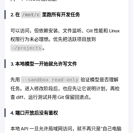
2. 在
里跑所有开发任务
/mnt/c
可以访问，但依赖安装、文件监听、Git 性能和 Linux
权限行为未必理想。优先把活跃项目放到
。
~/projects
3. 本地模型一开始就允许写文件
先用
验证模型是否理解
--sandbox read-only
任务。进入修改阶段后，也应先让它说明计划，再检
查 diff、运行测试并用 Git 保留回退点。
4. 端口开放后没有鉴权
本地 API 一旦允许局域网访问，就不再只是“自己电脑