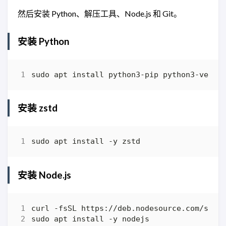
然后安装 Python、解压工具、Node.js 和 Git。
安装 Python
安装 zstd
安装 Node.js
curl -fsSL https://deb.nodesource.com/setu