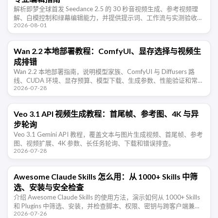
解析即梦全球首发 Seedance 2.5 的 30 秒音视频生成、参考视频理
解、白模控制和绿幕编辑能力，并提供提示词、工作流与实测验收方
2026-08-01
法。
Wan 2.2 本地部署教程：ComfyUI、显存选择与视频生
成排错
Wan 2.2 本地部署指南，说明模型家族、ComfyUI 与 Diffusers 路
线、CUDA 环境、显存预算、模型下载、生成参数、性能验证和常见
2026-07-28
错误。
Veo 3.1 API 视频生成教程：首尾帧、参考图、4K 与异
步轮询
Veo 3.1 Gemini API 教程，覆盖文本与图片生成视频、首尾帧、参考
图、视频扩展、4K 参数、长任务轮询、下载和错误排查。
2026-07-28
Awesome Claude Skills 怎么用：从 1000+ Skills 中筛
选、安装与安全检查
介绍 Awesome Claude Skills 的使用方法，演示如何从 1000+ Skills
和 Plugins 中筛选、安装，并检查脚本、权限、密钥与跨客户端兼容
2026-07-26
性。