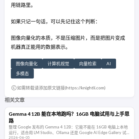
用链路里。
如果只记一句话，可以先记住这个判断：
图像向量化的本质，不是压缩图片，而是把图片变成
机器真正能用的数据表示。
图像向量化
计算机视觉
向量检索
AI
多模态
如需转载请添加原文链接(
https://knightli.com
)
相关文章
Gemma 4 12B 能在本地跑吗？16GB 电脑试用与上手思
路
整理 Google 发布的 Gemma 4 12B：它能不能在 16GB 电脑上本地
运行，适合用 LM Studio、Ollama 还是 Google AI Edge Gallery 试
2026-06-05
用，以及本地多 …