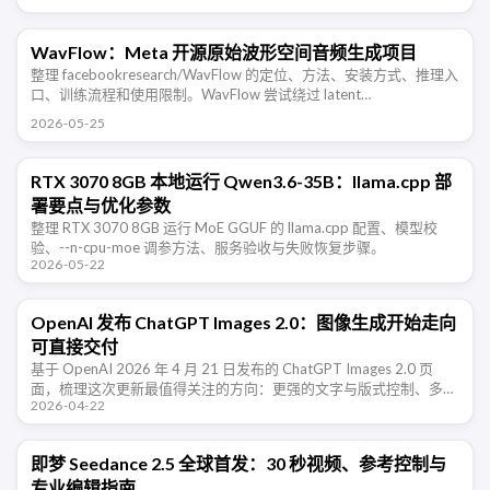
WavFlow：Meta 开源原始波形空间音频生成项目
整理 facebookresearch/WavFlow 的定位、方法、安装方式、推理入
口、训练流程和使用限制。WavFlow 尝试绕过 latent
compression，直接在 raw …
2026-05-25
RTX 3070 8GB 本地运行 Qwen3.6-35B：llama.cpp 部
署要点与优化参数
整理 RTX 3070 8GB 运行 MoE GGUF 的 llama.cpp 配置、模型校
验、--n-cpu-moe 调参方法、服务验收与失败恢复步骤。
2026-05-22
OpenAI 发布 ChatGPT Images 2.0：图像生成开始走向
可直接交付
基于 OpenAI 2026 年 4 月 21 日发布的 ChatGPT Images 2.0 页
面，梳理这次更新最值得关注的方向：更强的文字与版式控制、多语
2026-04-22
言能力、更宽的风格覆盖，以及图像生成从“出 …
即梦 Seedance 2.5 全球首发：30 秒视频、参考控制与
专业编辑指南