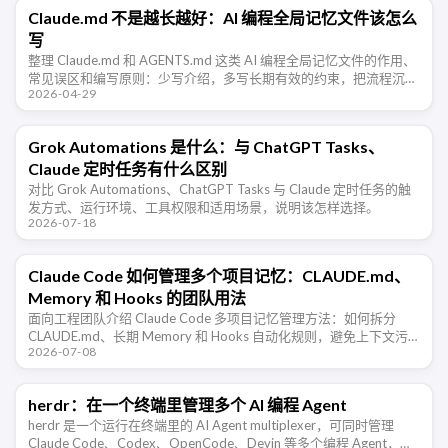
Claude.md 不是越长越好：AI 编程全局记忆文件该怎么
写
整理 Claude.md 和 AGENTS.md 这类 AI 编程全局记忆文件的作用、
常见误区和编写原则：少写介绍，多写长期有效的约束，把流程沉淀
2026-04-29
到技能或命令里。
Grok Automations 是什么：与 ChatGPT Tasks、
Claude 定时任务有什么区别
对比 Grok Automations、ChatGPT Tasks 与 Claude 定时任务的触
发方式、运行环境、工具权限和适用场景，说明该怎样选择。
2026-07-18
Claude Code 如何管理多个项目记忆：CLAUDE.md、
Memory 和 Hooks 的团队用法
面向工程团队介绍 Claude Code 多项目记忆管理方法：如何拆分
CLAUDE.md、长期 Memory 和 Hooks 自动化规则，避免上下文污
2026-07-08
染，让 AI 编程助手在不同仓库里稳定协作。
herdr：在一个终端里管理多个 AI 编程 Agent
herdr 是一个运行在终端里的 AI Agent multiplexer，可同时管理
Claude Code、Codex、OpenCode、Devin 等多个编程 Agent，并