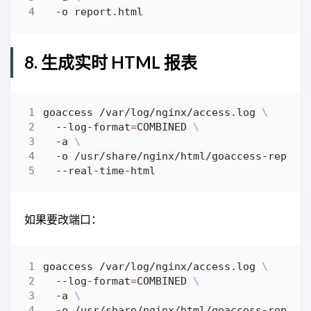
8. 生成实时 HTML 报表
goaccess /var/log/nginx/access.log 
  --log-format
=
COMBINED 
  -a 
  -o /usr/share/nginx/html/goaccess-report
如果要改端口：
goaccess /var/log/nginx/access.log 
  --log-format
=
COMBINED 
  -a 
  -o /usr/share/nginx/html/goaccess-report