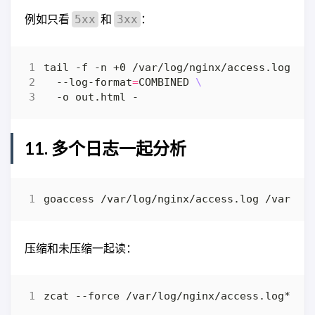
例如只看
和
：
5xx
3xx
tail -f -n +0 /var/log/nginx/access.log 
|
 
  --log-format
=
COMBINED 
11. 多个日志一起分析
goaccess /var/log/nginx/access.log /var/lo
压缩和未压缩一起读：
zcat --force /var/log/nginx/access.log* 
|
 