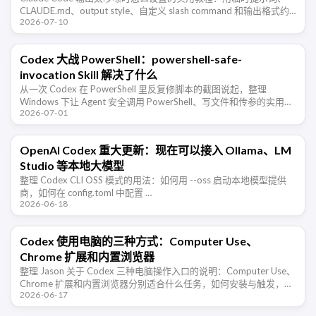
CLAUDE.md、output style、自定义 slash command 和输出格式约
2026-07-10
束，让 Claude Code 少铺 …
Codex 大战 PowerShell：powershell-safe-
invocation Skill 解决了什么
从一次 Codex 在 PowerShell 里反复修脚本的截图说起，整理
Windows 下让 Agent 安全调用 PowerShell、写文件和传参的实用规
2026-07-01
则。
OpenAI Codex 重大更新：现在可以接入 Ollama、LM
Studio 等本地大模型
整理 Codex CLI OSS 模式的用法：如何用 --oss 启动本地模型提供
商，如何在 config.toml 中配置 …
2026-06-18
Codex 使用电脑的三种方式：Computer Use、
Chrome 扩展和内置浏览器
整理 Jason 关于 Codex 三种电脑操作入口的说明：Computer Use、
Chrome 扩展和内置浏览器分别适合什么任务，如何安装与触发，以
2026-06-17
及 Appshots 如何提供上下文。