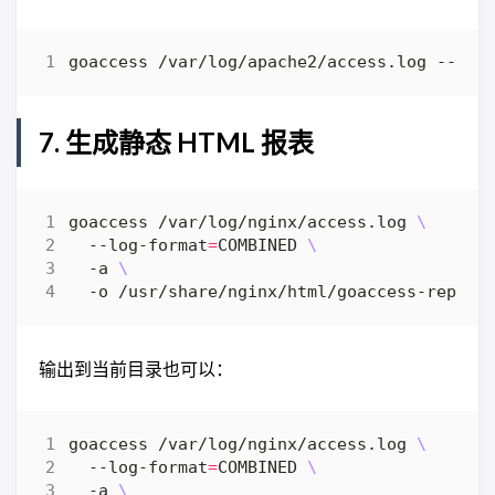
goaccess /var/log/apache2/access.log --log
7. 生成静态 HTML 报表
goaccess /var/log/nginx/access.log 
  --log-format
=
COMBINED 
  -a 
输出到当前目录也可以：
goaccess /var/log/nginx/access.log 
  --log-format
=
COMBINED 
  -a 