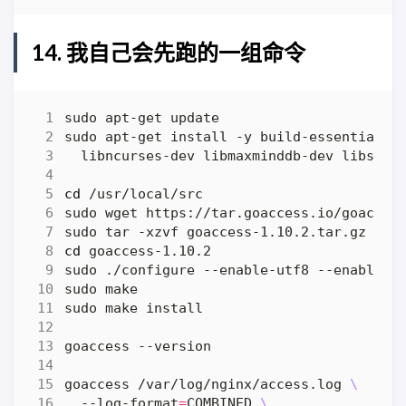
14. 我自己会先跑的一组命令
sudo apt-get install -y build-essential w
cd
cd
sudo ./configure --enable-utf8 --enable-g
goaccess /var/log/nginx/access.log 
  --log-format
=
COMBINED 