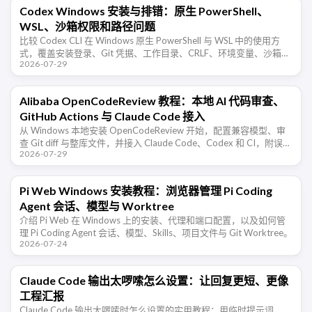
Codex Windows 安装与排错：原生 PowerShell、
WSL、沙箱权限和路径问题
比较 Codex CLI 在 Windows 原生 PowerShell 与 WSL 中的使用方
式，覆盖安装登录、Git 凭据、工作目录、CRLF、环境变量、沙箱审
2026-07-29
批和常见权限错误。
Alibaba OpenCodeReview 教程：本地 AI 代码审查、
GitHub Actions 与 Claude Code 接入
从 Windows 本地安装 OpenCodeReview 开始，配置兼容模型、审
查 Git diff 与整库文件，并接入 Claude Code、Codex 和 CI，附误
2026-07-29
报、成本与权限排查。
Pi Web Windows 安装教程：浏览器管理 Pi Coding
Agent 会话、模型与 Worktree
介绍 Pi Web 在 Windows 上的安装、代理和端口配置，以及如何管
理 Pi Coding Agent 会话、模型、Skills、项目文件与 Git Worktree。
2026-07-24
Claude Code 输出太啰嗦怎么设置：让回复更短、更像
工程汇报
Claude Code 输出太啰嗦时怎么设置的实用教程：用临时提示词、