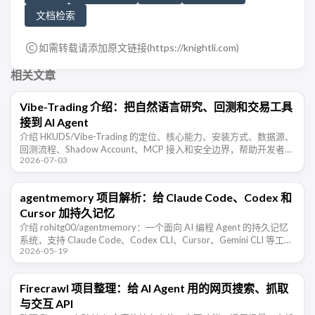
文档检索
如需转载请添加原文链接(
https://knightli.com
)
相关文章
Vibe-Trading 介绍：把自然语言研究、回测和交易工具
接到 AI Agent
介绍 HKUDS/Vibe-Trading 的定位、核心能力、安装方式、数据源、
回测流程、Shadow Account、MCP 接入和安全边界，帮助开发者判
2026-07-03
断它适合哪些交易研究场景。
agentmemory 项目解析：给 Claude Code、Codex 和
Cursor 加持久记忆
介绍 rohitg00/agentmemory：一个面向 AI 编程 Agent 的持久记忆
系统，支持 Claude Code、Codex CLI、Cursor、Gemini CLI 等工
2026-05-19
具，通过 …
Firecrawl 项目整理：给 AI Agent 用的网页搜索、抓取
与交互 API