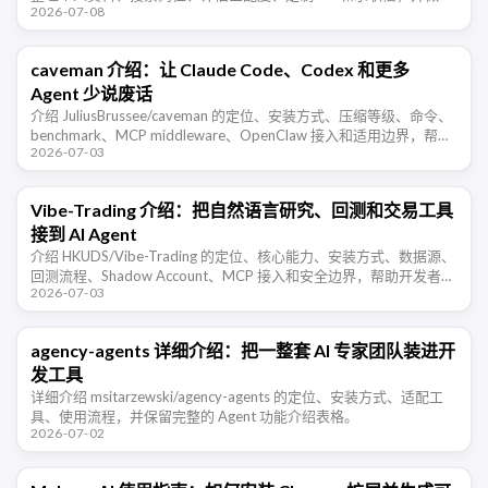
2026-07-08
ATS 可读性检查。
caveman 介绍：让 Claude Code、Codex 和更多
Agent 少说废话
介绍 JuliusBrussee/caveman 的定位、安装方式、压缩等级、命令、
benchmark、MCP middleware、OpenClaw 接入和适用边界，帮助
2026-07-03
开发者判断这类 Agent …
Vibe-Trading 介绍：把自然语言研究、回测和交易工具
接到 AI Agent
介绍 HKUDS/Vibe-Trading 的定位、核心能力、安装方式、数据源、
回测流程、Shadow Account、MCP 接入和安全边界，帮助开发者判
2026-07-03
断它适合哪些交易研究场景。
agency-agents 详细介绍：把一整套 AI 专家团队装进开
发工具
详细介绍 msitarzewski/agency-agents 的定位、安装方式、适配工
具、使用流程，并保留完整的 Agent 功能介绍表格。
2026-07-02