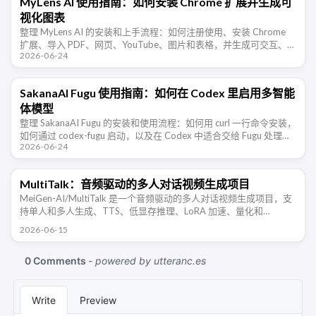
MyLens AI 使用指南：如何安装 Chrome 扩展并生成可
视化图表
整理 MyLens AI 的安装和上手流程：如何注册使用、安装 Chrome
扩展、导入 PDF、网页、YouTube、图片和表格，并生成可交互、可
2026-06-24
追溯来源的 AI 可视化图表。
SakanaAI Fugu 使用指南：如何在 Codex 里启用多智能
体模型
整理 SakanaAI Fugu 的安装和使用流程：如何用 curl 一行命令安装，
如何通过 codex-fugu 启动，以及在 Codex 中适合交给 Fugu 处理的
2026-06-24
开发任务和注意事项。
MultiTalk：音频驱动的多人对话视频生成项目
MeiGen-AI/MultiTalk 是一个音频驱动的多人对话视频生成项目，支
持单人和多人生成、TTS、低显存推理、LoRA 加速、量化和
Gradio。
2026-06-15