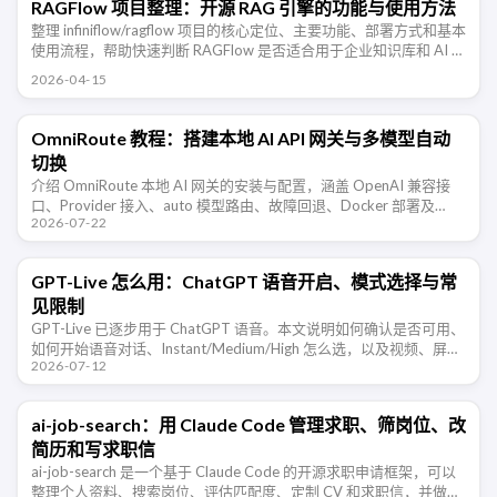
RAGFlow 项目整理：开源 RAG 引擎的功能与使用方法
整理 infiniflow/ragflow 项目的核心定位、主要功能、部署方式和基本
使用流程，帮助快速判断 RAGFlow 是否适合用于企业知识库和 AI 问
答系统。
2026-04-15
OmniRoute 教程：搭建本地 AI API 网关与多模型自动
切换
介绍 OmniRoute 本地 AI 网关的安装与配置，涵盖 OpenAI 兼容接
口、Provider 接入、auto 模型路由、故障回退、Docker 部署及
2026-07-22
MCP 安全。
GPT-Live 怎么用：ChatGPT 语音开启、模式选择与常
见限制
GPT-Live 已逐步用于 ChatGPT 语音。本文说明如何确认是否可用、
如何开始语音对话、Instant/Medium/High 怎么选，以及视频、屏幕
2026-07-12
共享和语言体验等限制。
ai-job-search：用 Claude Code 管理求职、筛岗位、改
简历和写求职信
ai-job-search 是一个基于 Claude Code 的开源求职申请框架，可以
整理个人资料、搜索岗位、评估匹配度、定制 CV 和求职信，并做