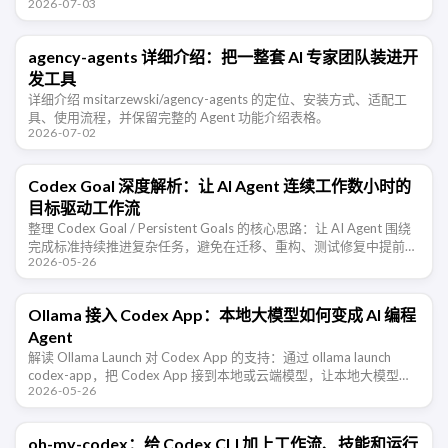
2026-07-03
断它适合哪些交易研究场景。
agency-agents 详细介绍：把一整套 AI 专家团队装进开
发工具
详细介绍 msitarzewski/agency-agents 的定位、安装方式、适配工
具、使用流程，并保留完整的 Agent 功能介绍表格。
2026-07-02
Codex Goal 深度解析：让 AI Agent 连续工作数小时的
目标驱动工作流
整理 Codex Goal / Persistent Goals 的核心思路：让 AI Agent 围绕
完成标准持续推进复杂任务，避免在迁移、重构、测试修复中提前宣
2026-05-26
布完成。
Ollama 接入 Codex App：本地大模型如何变成 AI 编程
Agent
解读 Ollama Launch 对 Codex App 的支持：通过 ollama launch
codex-app，把 Codex App 接到本地或云端模型，让本地大模型从
2026-05-26
聊天工具进入 AI 编 …
oh-my-codex：给 Codex CLI 加上工作流、技能和运行