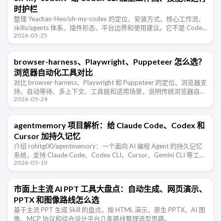
时护栏
整理 Yeachan-Heo/oh-my-codex 的定位、安装方式、核心工作流、
skills/agents 体系、插件形态、平台边界和使用建议。它不是 Codex
2026-05-25
的替代品，而是给 Codex …
browser-harness、Playwright、Puppeteer 怎么选？
浏览器自动化工具对比
对比 browser-harness、Playwright 和 Puppeteer 的定位、浏览器支
持、自动等待、多上下文、工具链和适用场景，说明传统浏览器自动
2026-05-24
化与 AI Agent 原生浏览器控制的 …
agentmemory 项目解析：给 Claude Code、Codex 和
Cursor 加持久记忆
介绍 rohitg00/agentmemory：一个面向 AI 编程 Agent 的持久记忆
系统，支持 Claude Code、Codex CLI、Cursor、Gemini CLI 等工
2026-05-19
具，通过 …
市面上主流 AI PPT 工具大盘点：自动生成、网页演示、
PPTX 和图像路线怎么选
基于主流 PPT 生成 Skill 的盘点，按 HTML 演示、原生 PPTX、AI 图
像、MCP 协议和综合设计平台几条路线整理选型思路。