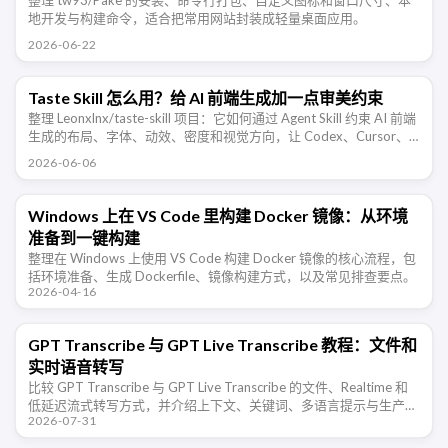
整理 tw93/Pake 的安装、命令行打包、自定义图标和窗口尺寸、本
地开发与构建命令，适合把常用网站封装成轻量桌面应用。
2026-06-22
Taste Skill 怎么用？给 AI 前端生成加一点审美约束
整理 Leonxlnx/taste-skill 项目：它如何通过 Agent Skill 约束 AI 前端
生成的布局、字体、动效、密度和视觉方向，让 Codex、Cursor、
Claude Code …
2026-06-06
Windows 上在 VS Code 里构建 Docker 镜像：从环境
准备到一键构建
整理在 Windows 上使用 VS Code 构建 Docker 镜像的核心流程，包
括环境准备、生成 Dockerfile、镜像构建方式，以及常见排查要点。
2026-04-16
GPT Transcribe 与 GPT Live Transcribe 教程：文件和
实时语音转写
比较 GPT Transcribe 与 GPT Live Transcribe 的文件、Realtime 和
低延迟流式转写方式，并介绍上下文、关键词、多语言提示与生产部
2026-07-31
署注意事项。