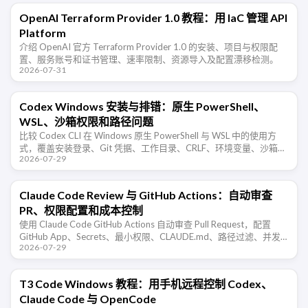
OpenAI Terraform Provider 1.0 教程：用 IaC 管理 API
Platform
介绍 OpenAI 官方 Terraform Provider 1.0 的安装、项目与权限配
置、服务账号和证书管理、速率限制、资源导入及配置漂移检测。
2026-07-31
Codex Windows 安装与排错：原生 PowerShell、
WSL、沙箱权限和路径问题
比较 Codex CLI 在 Windows 原生 PowerShell 与 WSL 中的使用方
式，覆盖安装登录、Git 凭据、工作目录、CRLF、环境变量、沙箱审
2026-07-29
批和常见权限错误。
Claude Code Review 与 GitHub Actions：自动审查
PR、权限配置和成本控制
使用 Claude Code GitHub Actions 自动审查 Pull Request，配置
GitHub App、Secrets、最小权限、CLAUDE.md、路径过滤、并发
2026-07-29
取消和误报验收。
T3 Code Windows 教程：用手机远程控制 Codex、
Claude Code 与 OpenCode