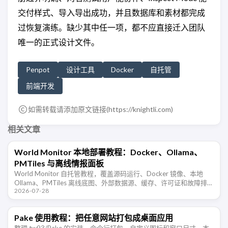
交付样式、导入导出成功，并且数据库和素材都完成
过恢复演练。缺少其中任一项，都不应直接迁入团队
唯一的正式设计文件。
Penpot
设计工具
Docker
自托管
前端开发
如需转载请添加原文链接(
https://knightli.com
)
相关文章
World Monitor 本地部署教程：Docker、Ollama、
PMTiles 与离线情报面板
World Monitor 自托管教程，覆盖源码运行、Docker 镜像、本地
Ollama、PMTiles 离线底图、外部数据源、缓存、许可证和故障排
2026-07-28
查。
Pake 使用教程：把任意网站打包成桌面应用