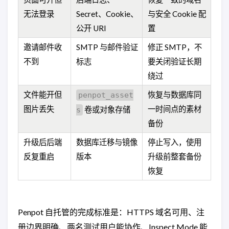
无法登录
Secret、Cookie、
与安全 Cookie 配
公开 URI
置
邀请邮件收
SMTP 与邮件验证
修正 SMTP，不
不到
标志
要关闭验证长期
绕过
文件能开但
恢复与数据库同
penpot_asset
图片丢失
一时间点的素材
卷或对象存储
s
备份
升级后后端
数据库迁移与镜像
停止写入，使用
反复重启
版本
升级前整套备份
恢复
Penpot 自托管的完成标准是：HTTPS 域名可用、注
册边界明确、两名测试用户能协作、Inspect Mode 能