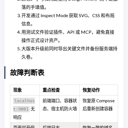
落的手填值。
开发通过 Inspect Mode 获取 SVG、CSS 和布局
信息。
用测试文件验证插件、API 或 MCP，避免直接
操作正式设计资产。
大版本升级前同时导出关键文件并备份服务端持
久卷。
故障判断表
现象
重点检查
恢复动作
前端端口、容器状
恢复原 Compose
localhos
态、宿主机防火墙
后重新创建容器
无
t:9001
响应
页面可开但
后端日志、
恢复一致的域名