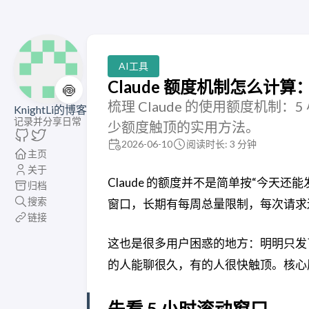
AI工具
Claude 额度机制怎么计算
🍥
梳理 Claude 的使用额度机制
KnightLi的博客
记录并分享日常
少额度触顶的实用方法。
2026-06-10
阅读时长: 3 分钟
主页
关于
Claude 的额度并不是简单按“今天
归档
搜索
窗口，长期有每周总量限制，每次请求
链接
这也是很多用户困惑的地方：明明只发了
的人能聊很久，有的人很快触顶。核心
先看 5 小时滚动窗口