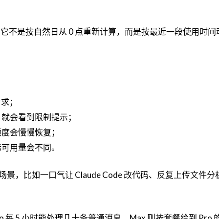
窗口。它不是按自然日从 0 点重新计算，而是按最近一段使用时
请求；
，就会看到限制提示；
额度会慢慢恢复；
际可用量会不同。
，比如一口气让 Claude Code 改代码、反复上传文件
每 5 小时能处理几十条普通消息，Max 则按套餐给到 Pro