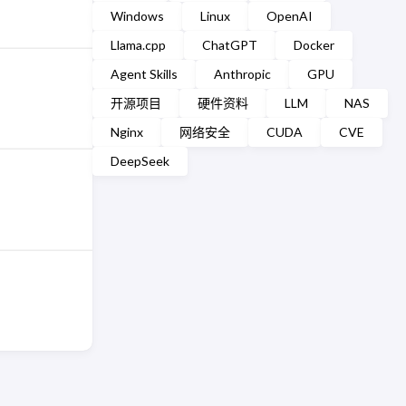
Windows
Linux
OpenAI
Llama.cpp
ChatGPT
Docker
Agent Skills
Anthropic
GPU
开源项目
硬件资料
LLM
NAS
Nginx
网络安全
CUDA
CVE
DeepSeek