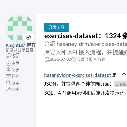
开发工具
exercises-dataset
🍥
介绍 hasaneyldrm/exerci
KnightLi的博客
记录并分享日常
库导入和 API 接入流程，并
2026-07-02
阅读时长: 4 分钟
主页
关于
hasaneyldrm/exercises-dataset
是一个
归档
搜索
JSON，并提供两个纯前端页面：
inde
链接
SQL、API 调用示例和后端开发提示词