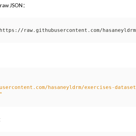
w JSON：
usercontent.com/hasaneyldrm/exercises-dataset
"
：