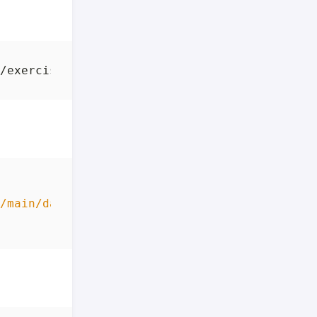
/main/data/exercises.json"
`