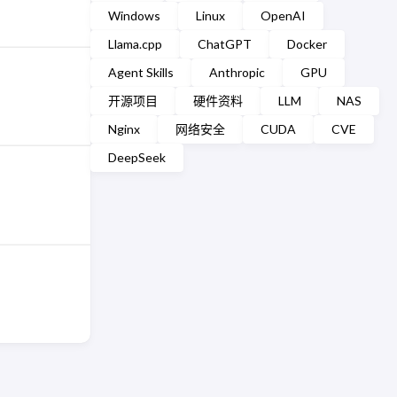
Windows
Linux
OpenAI
Llama.cpp
ChatGPT
Docker
Agent Skills
Anthropic
GPU
开源项目
硬件资料
LLM
NAS
Nginx
网络安全
CUDA
CVE
DeepSeek