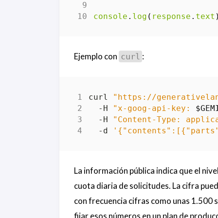
console
.
log
(
response
.
text
Ejemplo con
:
curl
curl 
"https://generativela
  -H 
"x-goog-api-key: 
$GEM
  -H 
"Content-Type: applic
  -d 
'{"contents":[{"parts
La información pública indica que el niv
cuota diaria de solicitudes. La cifra pu
con frecuencia cifras como unas 1.500 so
fijar esos números en un plan de producc