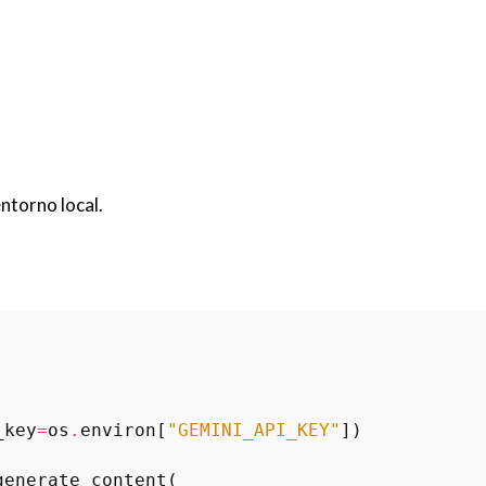
ntorno local.
_key
=
os
.
environ
[
"GEMINI_API_KEY"
])
generate_content
(