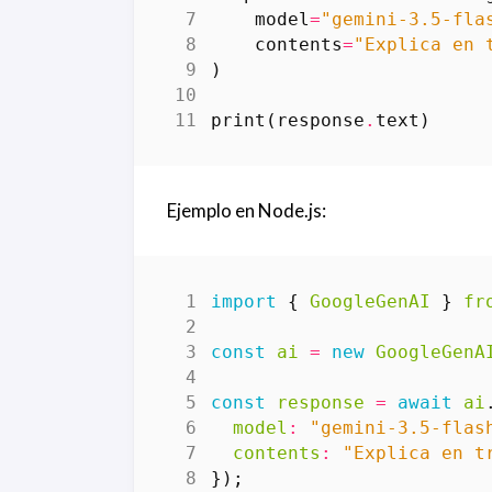
model
=
"gemini-3.5-fla
contents
=
"Explica en 
)
print
(
response
.
text
)
Ejemplo en Node.js:
import
{
GoogleGenAI
}
fr
const
ai
=
new
GoogleGenA
const
response
=
await
ai
model
:
"gemini-3.5-flas
contents
:
"Explica en t
});