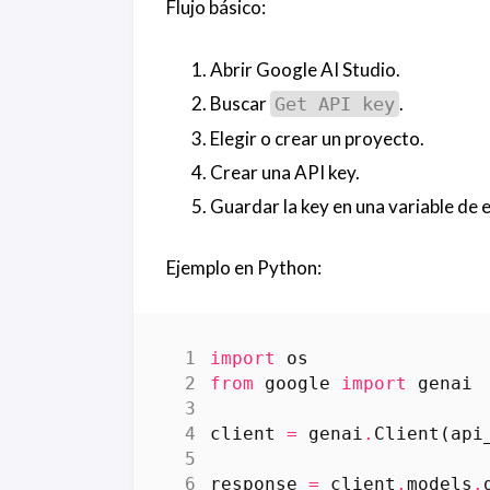
Flujo básico:
Abrir Google AI Studio.
Buscar
.
Get API key
Elegir o crear un proyecto.
Crear una API key.
Guardar la key en una variable de e
Ejemplo en Python:
import
os
from
google
import
genai
client
=
genai
.
Client
(
api
response
=
client
.
models
.