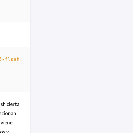
5-flash:generateContent"
ash cierta
encionan
nviene
ios y