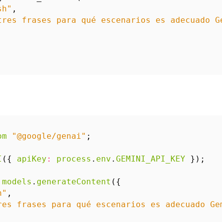
sh"
,
tres frases para qué escenarios es adecuado G
om
"@google/genai"
;
I
({
apiKey
:
process
.
env
.
GEMINI_API_KEY
});
.
models
.
generateContent
({
h"
,
res frases para qué escenarios es adecuado Ge