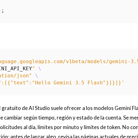
);
nguage.googleapis.com/v1beta/models/gemini-3.
INI_API_KEY
"
ation/json"
":[{"text":"Hello Gemini 3.5 Flash"}]}]}'
el gratuito de AI Studio suele ofrecer a los modelos Gemini Fl
ede cambiar según tiempo, región y estado de la cuenta. Se m
licitudes al día, límites por minuto y límites de token. No co
ión; antes de lanzar algo, revisa las páginas actuales de prec