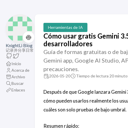
Herramientas de IA
Cómo usar gratis Gemini 3.
🍥
desarrolladores
KnightLi Blog
记录并分享日常
Guía de formas gratuitas o de baj
Gemini app, Google AI Studio, API
Inicio
precauciones.
Acerca de
2026-05-20
Tiempo de lectura 20 minuto
Archivo
Buscar
Enlaces
Después de que Google lanzara Gemini 3.
cómo pueden usarlos realmente los usua
cuáles son solo pruebas de bajo umbral.
Resumen rápido: