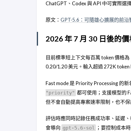
ChatGPT、Codex 與 API 中可實
原文：
GPT-5.6：可隨雄心擴展的前沿
2026 年 7 月 30 日
目前標準短上下文每百萬 token 價格為：Sol
0.20/1.20 美元。輸入超過 272K 
Fast mode 是 Priority Processing 
都可使用；支援模型的 F
"priority"
但不會自動提高專案速率限制，也不保
評估時應同時記錄任務成功率、延遲、輸
會導向
；要控制成本時應明
gpt-5.6-sol