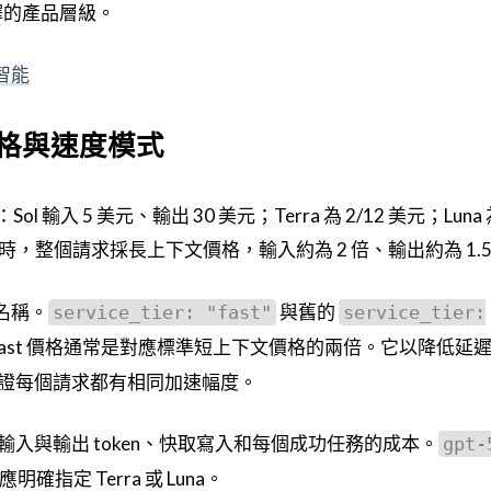
際選擇的產品層級。
智能
後的價格與速度模式
 輸入 5 美元、輸出 30 美元；Terra 為 2/12 美元；Luna
token 時，整個請求採長上下文價格，輸入約為 2 倍、輸出約為 1.
的新名稱。
與舊的
service_tier: "fast"
service_tier:
ast 價格通常是對應標準短上下文價格的兩倍。它以降低延
證每個請求都有相同加速幅度。
入與輸出 token、快取寫入和每個成功任務的成本。
gpt-
確指定 Terra 或 Luna。