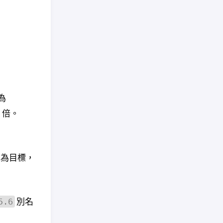
 為
5 倍。
遲為目標，
別名
5.6