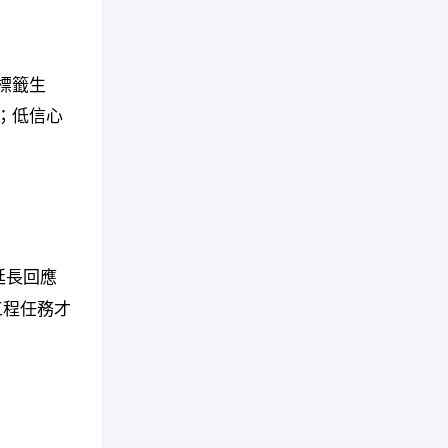
標籤生
；低信心
延長回應
工程任務才