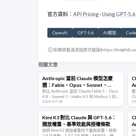
官方資料：
API Pricing
·
Using GPT-5.6
OpenAI
GPT-5.6
AI模型
Code
如需转载请添加原文链接(
https://knightli.c
相關文章
Anthropic 當前 Claude 模型怎麼
C
選：Fable、Opus、Sonnet、
A
Haiku 對比
對比 Anthropic 當前 Claude Fable 5、Opus
整
4.8、Sonnet 5、Haiku 4.5 和 Mythos 5 的
C
2026-07-02
2
定位、價格、上下文、延遲與適用場景。
安
閱
Kimi K3 對比 Claude 與 GPT-5.6：
C
開放權重、基準效能與授權條款
A
說明 Kimi K3 開放權重的下載與部署，核對
A
2.8 兆參數、1.42 TiB 檔案、MXFP4、硬體
並