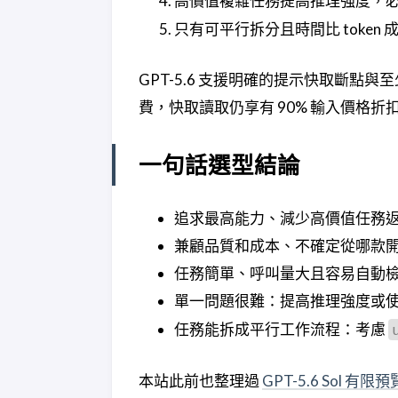
高價值複雜任務提高推理強度，
只有可平行拆分且時間比 token
GPT-5.6 支援明確的提示快取斷點與
費，快取讀取仍享有 90% 輸入價格
一句話選型結論
追求最高能力、減少高價值任務返工
兼顧品質和成本、不確定從哪款開始
任務簡單、呼叫量大且容易自動檢查
單一問題很難：提高推理強度或
任務能拆成平行工作流程：考慮
本站此前也整理過
GPT-5.6 Sol