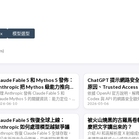
x
模型選型
om
)
laude Fable 5 和 Mythos 5 發佈：
ChatGPT 提示網路
nthropic 把 Mythos 級能力推向普
原因、Trusted Acce
通使用者
理 Anthropic 發佈 Claude Fable 5 和
依據 OpenAI 官方說明，解釋 
laude Mythos 5 的關鍵資訊：能力定位、
Codex 與 API 的網路安
026-06-10
2026-05-06
全分流、受限存取、資料留存、價格和訂
禦任務的處理方法，以及 Truste
可用性。
誤判回饋所需資訊。
laude Fable 5 恢復全球上線：
被火山燒黑的古羅馬卷軸
nthropic 如何處理模型越獄爭議
麼把文字讀出來的？
nthropic 恢復 Claude Fable 5 全球存取，
介紹 AI 和高解析度 X 射
公布新版安全分類器、四維越獄嚴重度框
者讀取維蘇威火山噴發中碳