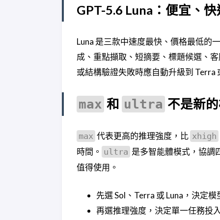
GPT-5.6 Luna：便宜
Luna 是三款中速度最快、價格最低
成、重點擷取、短摘要、標題候選、客服
或結構驗證失敗時應自動升級到 Terra 或
和
不是新的
max
ultra
代表更高的推理強度，比
max
xhigh
時間。
是多智能體模式，協調四
ultra
值得使用。
先選 Sol、Terra 或 Luna，決
再選推理強度，決定單一任務投