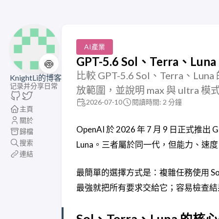
AI產業
GPT-5.6 Sol、Terra
🍥
比較 GPT-5.6 Sol、Terra、L
KnightLi的博客
记录并分享日常
放範圍，並說明 max 與 ultra
2026-07-10
閱讀時間: 2 分鐘
主頁
關於
OpenAI 於 2026 年 7 月 9 日正式
歸檔
搜索
Luna。三者屬於同一代，但能力、速
連結
最簡單的選擇方式是：複雜任務使用 Sol，
最強就把所有要求交給它；容易檢查結果的工
Sol、Terra、Luna 的核