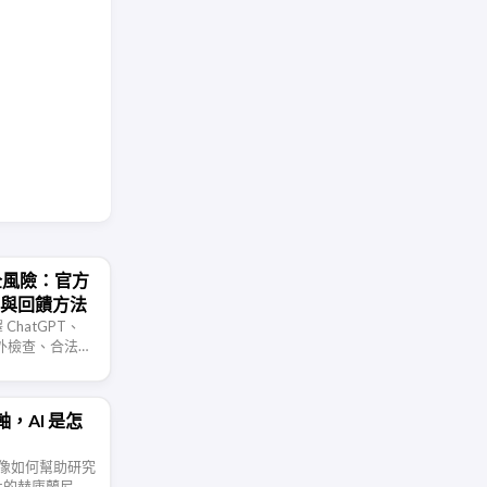
安全風險：官方
ss 與回饋方法
ChatGPT、
全額外檢查、合法防
d Access 和
，AI 是怎
線成像如何幫助研究
化的赫庫蘭尼姆