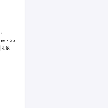
o、
Free、Go
則依