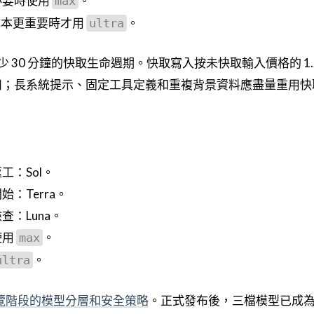
必要時使用
。
max
 成本更重要時才用
。
ultra
至少 30 分鐘的快取生命週期。快取寫入按未快取輸入價格的 1.
折扣；長系統提示、固定工具定義和重複背景資料應盡量重用快
：Sol。
：Terra。
：Luna。
使用
。
max
。
ultra
 有限預覽階段的模型分層和安全策略
。正式發布後，三檔模型已成