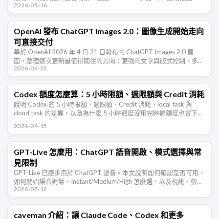
2026-05-16
Mac 上執行的 Codex 編程任務。
OpenAI 發布 ChatGPT Images 2.0：圖像生成開始走向
可直接交付
基於 OpenAI 2026 年 4 月 21 日發布的 ChatGPT Images 2.0 頁
面，整理這次更新最值得關注的方向：更強的文字與版式控制、多語
2026-04-22
言能力、更廣的風格覆蓋，以及圖像生成從「出 …
Codex 額度怎麼算：5 小時限額、週限額與 Credit 消耗
說明 Codex 的 5 小時限額、週限額、Credit 消耗、local task 與
cloud task 的差異，以及為什麼 5 小時額度沒用完時週額度也會下
降。
2026-04-15
GPT-Live 怎麼用：ChatGPT 語音開啟、模式選擇與常
見限制
GPT-Live 已逐步用於 ChatGPT 語音。本文說明如何確認是否可用、
如何開始語音對話、Instant/Medium/High 怎麼選，以及視訊、螢幕
2026-07-12
分享和語言體驗等限制。
caveman 介紹：讓 Claude Code、Codex 和更多