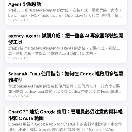
Agent 少說廢話
介紹 JuliusBrussee/caveman 的定位、安裝方式、壓縮等級、命令、
benchmark、MCP middleware、OpenClaw 接入和適用邊界，幫助
2026-07-03
開發者判斷這類 Agent …
agency-agents 詳細介紹：把一整套 AI 專家團隊裝進開
發工具
詳細介紹 msitarzewski/agency-agents 的定位、安裝方式、適配工
具、使用流程，並保留完整的 Agent 功能介紹表格。
2026-07-02
SakanaAI Fugu 使用指南：如何在 Codex 裡啟用多智慧
體模型
整理 SakanaAI Fugu 的安裝和使用流程：如何用 curl 一行命令安裝，
如何透過 codex-fugu 啟動，以及在 Codex 中適合交給 Fugu 處理的
2026-06-24
開發任務和注意事項。
ChatGPT 連接 Google 應用：管理員必須注意的資料權
限和 OAuth 範圍
OpenAI 更新了 Google App for ChatGPT 的資料控制說明。本文整
理 ChatGPT 連接 Google 應用後的資料使用、Memory、OAuth